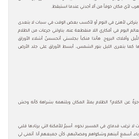
أهرب لأي مكان خوفاً من ألا أجدني عندما استيقظ.
ا يتركني لأهنئ في النوم أو لأكسب بعض الوقت في سبات لا يتعدى
لم اليوم في أفكاري اللا منقطعة عنه، يناولني جرعات من الظلام
ل وأفلاك البروج. هأنذا منكباً بجلستي أتحسسُ أشلاء الأوراق
ها كما يتعرى الليل بنور الشمس، أبسط الأوراق على جلد الأرض
اجزةٌ عن الكلام؟ الظلام يملأ المكان ويلتهمه بشراهة كأنه وحش
لا ترغب قدماي في المسير نحوه. أسيرٌ للأمكنة التي يرتادها قلبي
باء، أسمع أنينهم وشكواهم ومصائبهم، كأن جميعهم أنا. أتمنى لي