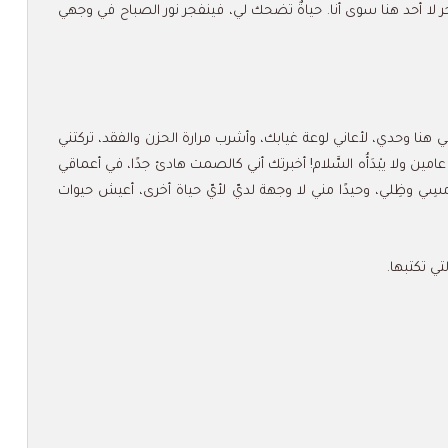
ر لا أحد هنا سوى أنا. حياةٌ تضحك لي، فينفجر نور الصباح في وجهي
ني هنا وحدي، لأعاني لوعة غيابك، وأشرب مرارة الحزن والفقد، تركتني
مين ولا يبْدَأُه السَّلام! أخبرتك أني كالصمت هادئ جدًا، في أعماقي
ِي وظِلي، وحيدًا مني لا وجهة لديّ لأيّ حياة أخرى، أعيش حيوات
تي تكتبها.