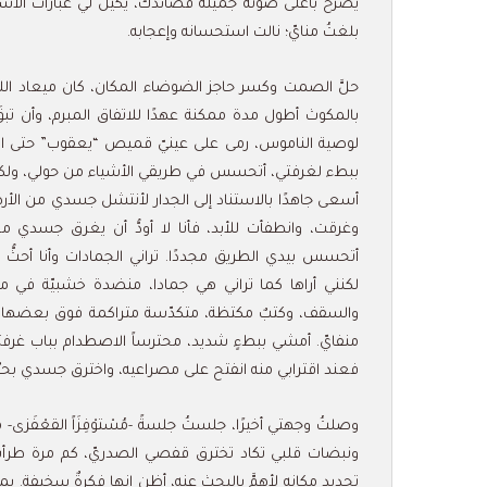
يصرخ بأعلى صوته جميلةٌ قصائدك، يكيل لي عبارات الا
بلغتُ منايّ؛ نالت استحسانه وإعجابه.
حلَّ الصمت وكسر حاجز الضوضاء المكان، كان ميعاد اللي
بالمكوث أطول مدة ممكنة عهدًا للاتفاق المبرم، وأن تبقَ 
لوصية الناموس، رمى على عينيّ قميص “يعقوب” حتى اسو
ببطء لغرفتي، أتحسس في طريقي الأشياء من حولي، ولك
أسعى جاهدًا بالاستناد إلى الجدار لأنتشل جسدي من الأ
وغرقت، وانطفأت للأبد، فأنا لا أودُّ أن يغرق جسدي م
أتحسس بيدي الطريق مجددًا. تراني الجمادات وأنا أحثُّ
لكنني أراها كما تراني هي جمادا، منضدة خشبيّة في 
والسقف، وكتبٌ مكتظة، متكدّسة متراكمة فوق بعضها ال
منفايّ. أمشي ببطءٍ شديد، محترساً الاصطدام بباب غرفت
فعند اقترابي منه انفتح على مصراعيه، واخترق جسدي بحرٌ
وصلتُ وجهتي أخيرًا، جلستُ جلسةً -مُسْتوْفِزَاً القعْف
ونبضات قلبي تكاد تخترق قفصي الصدريّ، كم مرة طرأت
تحديد مكانه لأهمَّ بالبحث عنه، أظن إنها فكرةٌ سخيفة. يمت