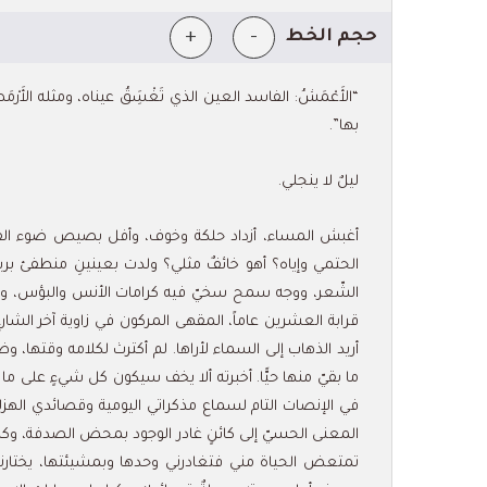
+
-
حجم الخط
“الأَعْمَشُ: الفاسد العين الذي تَغْسَِقُ عيناه، ومثله الأَرْمَص
بها”.
ليلٌ لا ينجلي.
أغبش المساء، أزداد حلكة وخوف، وأفل بصيص ضوء القمر 
الحتمي وإياه؟ أهو خائفٌ مثلي؟ ولدت بعينينِ منطفئ بريق
الشّعر، ووجه سمح سخيّ فيه كرامات الأنس والبؤس، وفي كل 
قرابة العشرين عاماً، المقهى المركون في زاوية آخر الش
أريد الذهاب إلى السماء لأراها. لم أكترث لكلامه وقتها، و
ما بقيّ منها حيًّا. أخبرته ألا يخف سيكون كل شيءٍ على ما
في الإنصات التام لسماع مذكراتي اليومية وقصائدي الهزل
المعنى الحسيّ إلى كائنٍ غادر الوجود بمحض الصدفة، وكما أ
تمتعض الحياة مني فتغادرني وحدها وبمشيئتها، يختارن