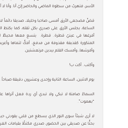
الأسر، فتهربُ من سطوة الماضي والحاضر إليّ أنا. وأنا لا 
قضَّ مضجعي الأرق أمسى صاحبا وخليلا، صديقا دائماً ل
الساعة، يجلس الأرق على صدري بكل ثقله، كما يكتظ العا
أفرغها في عينيّ قطرة.. قطرة. يتسع معها محيطُ اللّي
المتكورة كقذيفة مقذوفة من مدفع، أفكُّ لثماها وأعري
وأفرشها، وأمسك القلم بيدين مرتعشتين.
وأكتب.. أكت ب!
يوم الاثنين، الساعة: الثانية وإحدى وعشرون دقيقة صباحاً.
السماءُ صامتة لا تبكي ولا تبدي أي ردة فعل أتراها ع
“بهموت”.
لا أرى شيئاً سوى النور الذي يسطع من قلبي يقودني حيث 
بحثًّا عن صديقي بين الحضور، صدري مكتظٌ بقيامات الغر