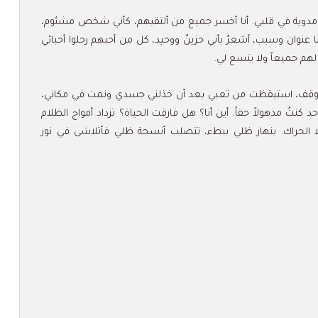
ثة مدوية في قلبي. أنا أخسر جميع من ألتقيهم، كأني شخص مشئوم،
 عنوان وسبب، أشعرُ بأني حزينٌ ووحيد، كل من أحبهم رحلوا أحبائي
لهم جميعاً ولا يتسع لي.
ا يتوقف، استيقظت من تعبي بعد أن خذلني جسدي ونمت في مكاني،
 كنتُ مذهولاً حقاً. أين أنا؟ هل فارقت الحياة؟ تزداد أمواج الظلام
ا الحراك. ينهار ظلي ببطء، تتصلب أنسجة ظلي فأتلاشى في نور