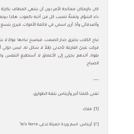
كان بالإمكان معالجة الأمر دون أن ينتهي المطاف بكار
داء الشؤم، ولعنةٌ تصيب كل من أحبه بالموت، هكذا دونما
وأصدقائي وأنا. أرى اسمي في قائمة الأموات، قبري يتسع 
نباح الكلاب يخترق جدار الصمت، فيصبح نباحها عواءً ل
فركت عينيّ الفارغة لأجدني ظِلاً لا شكل له، ليس حولي أحد
بقوة، أحدهم يجرني إلى الأعماق لا أستطيع التنفس ول
الصباح.
___
تعني كلمتا أنير وأريناس بلغة الطوارق:
[1]: ملاك.
[٢]: أريناس: اسم وردة جميلة تدعى le’o ferre’