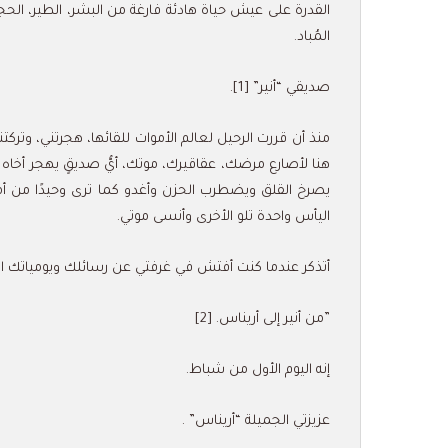
القدرة على عيش حياة هادئة فارغة من البشر، الطير، الحج
المُباد.
صديقي “أنير” [1].
منذ أن قررت الرحيل لعالم الأموات للقائها، هجرتني، وتركت
هنا لأصارع مرضك، عقاقيرك، موتك، أيُّ صديقٍ يهجر أخاه عا
يصرخ القلق ويضطرب الحزن وأغدو كما ترى وحيدًا من أمس
اليأس واحدة تلو الأخرى وأنسى موتي.
أتذكر عندما كنت أفتش في غرفتي عن رسائلك ويومياتك ال
”من أنير إلى أريناس. [2]
إنه اليوم الأول من شباط.
عزيزتي الجميلة “أريناس” .