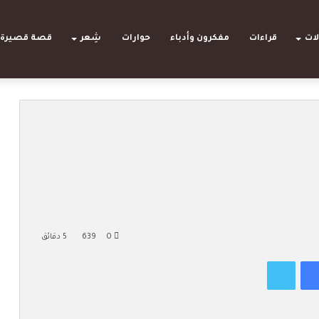
لات
قراءات
مفكرون وأدباء
حوارات
شِعر
قصة قصيرة
0
639
5 دقائق
فيسبوك
تويتر