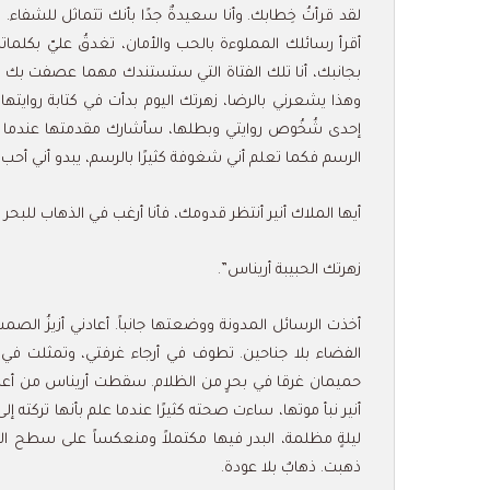
لقد قرأتُ خِطابك. وأنا سعيدةٌ جدًا بأنك تتماثل للشفاء.
أقرأ رسائلك المملوءة بالحب والأمان، تغدقُ عليّ بكلمات
بجانبك، أنا تلك الفتاة التي ستستندك مهما عصفت بك الحي
وهذا يشعرني بالرضا، زهرتك اليوم بدأت في كتابة روايتها 
إحدى شُخُوص روايتي وبطلها، سأشارك مقدمتها عندما أ
الرسم فكما تعلم أني شغوفة كثيرًا بالرسم، يبدو أني أحب 
أيها الملاك أنير أنتظر قدومك، فأنا أرغب في الذهاب للبح
زهرتك الحبيبة أريناس”.
أخذت الرسائل المدونة ووضعتها جانباً. أعادني أزيزُ الص
الفضاء بلا جناحين. تطوف في أرجاء غرفتي، وتمثلت في
حميمان غرقا في بحرٍ من الظلام. سقطت أريناس من أعلى ا
أنير نبأ موتها، ساءت صحته كثيرًا عندما علم بأنها تركته إ
ليلةٍ مظلمة، البدر فيها مكتملاً ومنعكساً على سطح ال
ذهبت. ذهابٌ بلا عودة.