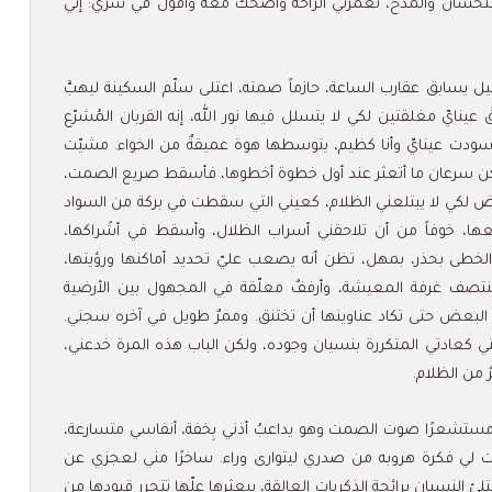
ستحسان والمدح، تغمرني الراحة وأضحك معه وأقول في سري: إني
ل يسابق عقارب الساعة، حازماً صمته، اعتلى سلّم السكينة ليهبَّ
عينايّ مغلقتين لكي لا يتسلل فيها نور الله، إنه القربان المُشرّع
دت عينايّ وأنا كظيم، يتوسطها هوة عميقةٌ من الخواء. مشيّت
ن سرعان ما أتعثر عند أول خطوة أخطوها، فأسقط صريع الصمت،
رض لكي لا يبتلعني الظلام، كعيني التي سقطت في بركة من السواد
عها، خوفاً من أن تلاحقني أسراب الظلال، وأسقط في أشْراكها،
 الخطى بحذر، بمهل، تظن أنه يصعب عليّ تحديد أماكنها ورؤيتها،
منتصف غرفة المعيشة، وأرففٌ معلّقة في المجهول بين الأرضية
بعض حتى تكاد عناوينها أن تختنق. وممرٌ طويل في آخره سجني.
ي كعادتي المتكررة بنسيان وجوده، ولكن الباب هذه المرة خدعني،
 من الظلام.
َزى- مستشعرًا صوت الصمت وهو يداعبُ أذني بِخفة، أنفاسي متسارعة،
 لي فكرة هروبه من صدري ليتوارى وراء. ساخرًا مني لعجزي عن
لئ النسيان برائحة الذكريات العالقة، يبعثرها علّها تتحرر قيودها من