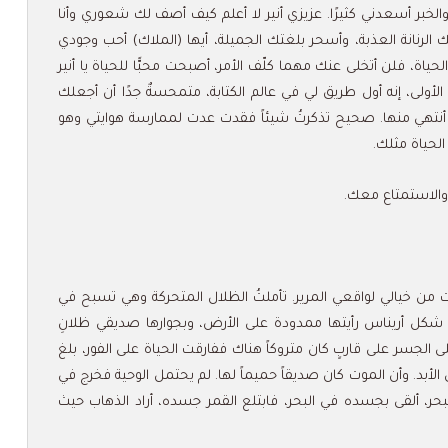
 والخبر أسعدني كثيرًا. عزيزي أنير لا أعلم كيف أصف لك شعوري وأنا
ك الرنانة العذبة، وأسحر بلغتك الجميلة، أيها (الملاك) أحب وجودي
اة، فلن أتخلى عنك مهما كلّف الأمر، أصبحت محبًّا للحياة يا أنير
الأولى، إنه أول طريق لي في عالم الكتابة، متمحسةٌ جدًا أن أجعلك
نتهي منها. صحيح تذكرتُ شيئاً فقدت عدت لممارسة هوايتي وهو
الحياة مثلك.
ر والاستمتاع معك.
مت من خيالي لواقعي المرير. تأملتُ الظلال المتحركة وهي تسبح في
 شكل أريناس رأيتها ممدودة على الأرض، وبجوارها صديقي ظلانِ
لجسر على قاربٍ كان متروكاً هناك ففارقت الحياة على الفور، بلغ
لى الأبد. وأن الموت كان صديقاً حميماً لها. لم يحتمل الوحية فخرج في
بحر، ألقى بجسده في البحر، فابتلع القمر جسده، أراد الذهاب حيث