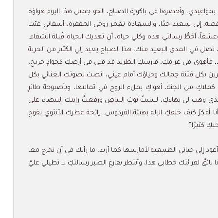
م بمواعيدي، وأحضرها في باكورة الصباح، الجو جميل هذا اليوم هواؤه
قفصه. إني سعيد جدًا، والسعادة تغمر روحي المقفرة، أسقاني غيّث
قاً، أخطُّ رسالتي هذه وكلي حياة، أن تهديك الحياة قُبلة الشفاء،
تصل في المدى البعيد منك، هذا الصباح يعيد إلي الكثير من الحرية
 فأهوي في غرامكِ، فارسكِ الطريد قد فني في أرضكِ كجوادٍ جريح،
رين بكل فتنة جمالك وحياؤك أمام عيني، انصت لصوتك الغنائي بكل
ن كملاكٍ من الجنة، أهواكِ بملء الروح في ثمالتها، وبأصبوحة طائرٍ
ذي وهب لي بهاءكِ، لبستُ ثوبَ البياضِ ورفعتُ رايتك البيضاء على
ا أفكرُ كيف خلقكِ الإله بهيئة الفردوس، رائحة عطرك الأنثوي يفوح
كِ كثيرًا”.
ود إلى حياتي الطبيعية لأمارسها كما أريد. ما رأيك في أن نخرج معا
 تائقٌ لقرائتك خطابي هذا، وأنتظر بفارغ الصبر رسالتكِ لا تطيلي عليَّ