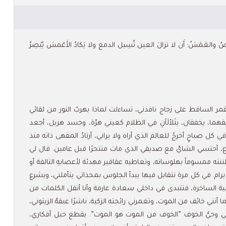
ُ والعَمَشُ: أَن لا تزالَ العين تُسِيل الدمع ولا يَكادُ الأَعْمش يُبْصِرُ
الساقط على زجاج نافذتي، تساءلت لماذا يهربُ النور من لقائي
هما، يخفقان، يتَلألَآنِ في الظلام كعيني هرّة، وجسد هزيل، أجعد
صباحٍ أخرجُ للعالم الذي أراه ولا يراني، أرتادُ المقهى ذاته منذ
ارع، أحتسي الشايّ مع صديقي الذي مات منتحرًا قبل عامين. قال لي
ظننته ممسوماً بهلوساته، وتعاطيه عقاقير مهدئة لأعصابهِ التالفة أو
 يرام. في كل مرة نتقابل فيها يبدأ الجلوس بمحذاتي يتأملني، ويشرع
ية الساخرة، فتتبدى في داخلي سعادة عارمة وأنا أنقل الكلمات من
نني خائف من الموت، وتغمرني رائحته الزكية، ناشرًا عبقهُ الزيتوني،
ي وحيُّ الخوف ”الخوف من الموت هو الموت”. يقطع حبل أفكاري،