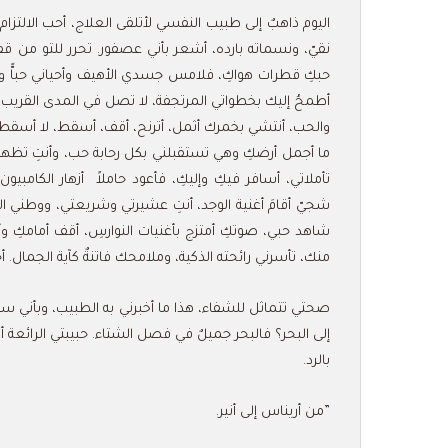
اليوم ذاهبٌ إلى طبيب النفسي لأتلقى العلاج، أحب الالتزا
نقيّ، ونسماته بارده، أشعر بأني عصفور. تحرر للتو من 
حبكِ قطرات هواكِ، فلامس جسدي الأهيف وأحياني حباًّ وعش
أطمحُ إليك بخطواتي المرتجفة، لا تصل في المدى القريب، 
والحب، أنتشي بخمرك أثمل، أترنح، أقف، أسقط، لا أسقط،
ما أجمل أرضكِ وهي تستقبلني بكل رحابة حب، وأنتِ تظه
تأملاتي، أسافر فيكِ وإليكِ، فأعود حاملاً أزهار الكامبيو
شجيّ أقامَ أغنية الوجد، أنتِ عشيرتي وشريعتي، ووطني ال
شاهد حبي، صوتكِ أمتزج بأغنيات النوارسِ، أقف أمامكِ وأن
منك، تأسرني رائحته الذكية، وملامحك فاتنةٌ كآية الجمال. أحب
صحتي تتماثل للشفاء، هذا ما أخبرني به الطبيب، وبأني سأع
إلى البحر؟ فالبحر جميلٌ في فصل الشتاء. حبيبتي الرائعة أنا
بالرد.
”من أريناس إلى أنير.