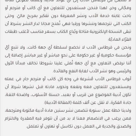
لا نسعى في قرطاس الأدب إلى أيّ عوائد مادية، وعملنا تطوّعي تماما
ومجّاني وحر، لهذا فنحن مستعدون للتعاون مع أي كاتب أو مترجم أو
باحث غايته خدمة الأدب ونشر المعرفة دون تفكير بمربح ماليّ. وحتى
الكتب التي نترجمها وننشرها ورقيا فهي تُمنح مجانا لدار النشر بشرط أن
تبقى النسخة الإلكترونية متاحة ويُباع الكتاب بسعر مناسب لأغلب طبقات
القرّاء الماديّة.
ونحن في قرطاس الأدب لا نخضع لسلطة أي جهة كانت، ولا نتبع أيّ
مؤسسة حكومية أو غير حكومة على نحوٍ مباشر أو غير مباشر، إضافة إلى
أننا نرفض التعاون مع أي جهة تُملي علينا شروطا تخالف مبدأنا الأول
والرئيس وهو نشر الأدب لغاية النفع والفائدة.
أبواب قرطاس الأدب مُشرعة في وجه كل كاتب أو مترجم جادٍ في عمله
ومستعدون للتعاون معه ونفعه وتجويد مادته قبل نشرها شرط أن
تكون أدبية الموضوع من قريب أو بعيد، حسنة الأسلوب، واضحة اللغة،
جادة الفكرة، لا تقل عن ألف كلمة (المقالة الأدبية).
ولدينا خطة عمل سنوية تتضمن نشر ستين مادة أدبية مكتوبة ومترجمة،
فمن يرغب في الانضمام معنا لا بد من أن تتوفر فيه المقدرة والالتزام
والصدق والجدية في العمل دون تكاسل أو تهاون أو تململ.