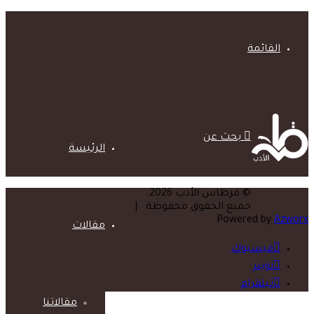
القائمة
بحث عن
الرئيسة
© قرطاس الأدب 2026,
جميع الحقوق محفوظة |
Powered by
Azworx
مقالات
فيسبوك
تويتر
تيلقرام
مقالاتنا