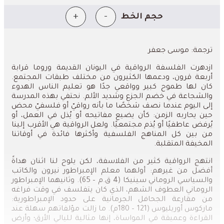
+
-
حجم الخط
ترجمة: موسى جعفر
ازدهرت الفلسفة الرواقية في اليونان القديمة وروما قرابة
أربعة قرون، ودعمها الكثيرون من مختلف طبقات المجتمع.
كان لها
طموح كبير وواقعي جدًا هو تعليم الناس الهدوء
والشجاعة في خضم الجزع وشديد الألم.
نحتفي بهذه المدرسة
إلى اليوم عندما نصف شخصًا ما بأنه رواقيّ أو فلسفيّ محض
حين يحاربه الزمن: كأن يضيع مفاتيحه أو يُذل في العمل، أو
يُرفض عاطفيًا أو يُذم مجتمعيًا. ولعل الرواقية هي الأقرب إلينا
من بين كل المناهج الفلسفية وأكثرها فائدة في أوقاتنا
المخيفة المتقلبة.
انتهج الرواقية كثير من الفلاسفة، لكن يلوح لنا اثنان هداةً
أفضل من غيرهم: أولهما معلم الإمبراطور نيرون والكاتب
والسياسي الروماني سينيكا (4 ق.م – 65). وثانيهما الإمبراطور
الروماني العطوف الشهم، الذي كان يتفلسف في وقت فراغه
من مقارعة الجحافل الجرمانية على حدود الإمبراطورية:
ماركوس أوريليوس (121 – 180م). ما زالت مؤلفاتهم سهلة عند
القراءة وعميقة في المواساة، إنها مثالية لليالي الأرق؛ وأرض