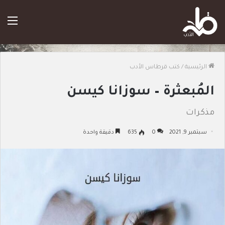
الق
الرئيسية
/
كتب قرطاس الأدب
المُبعثرة – سوزانا كيسن
مذكرات
سبتمبر 9, 2021
0
635
دقيقة واحدة