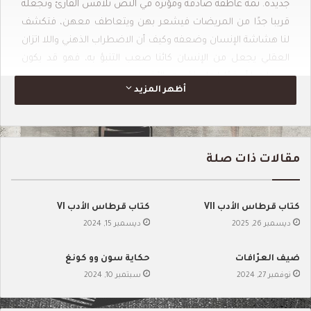
جديدة.
ثمة عاطفة صادقة ومؤثرة في النص تلامس القارئ وتجعله
قريبا جدًا من المريضات فيشعر بهن ويتعاطف معهن، فتكشف
لنا هشاشة الإنسان وضعفه وكيف أن الاضطراب الذهني واللا اتزان
العقلي يجعل من الإنسان كائنا صعب التنبؤ به، فهو قد يكون
وديعا جدا أو خطًرا على نفسه والآخرين.
أظهر المزيد
تحميل الكتاب
مقالات ذات صلة
كتاب قرطاس الأدب VII
كتاب قرطاس الأدب VI
ديسمبر 26, 2025
ديسمبر 15, 2024
ضيف العرّافات
حكاية سون وو كونغ
نوفمبر 27, 2024
سبتمبر 10, 2024