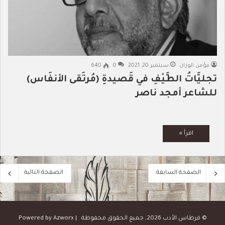
مؤمن الوزان
سبتمبر 20, 2021
0
640
تجليَّاتُ الطَّيْفِ في قَصيدةِ (مُرتَقى الأنفَاس)
للشاعر أمجد ناصر
الصفحة السابقة
الصفحة التالية
© قرطاس الأدب 2026, جميع الحقوق محفوظة | Powered by
Azworx