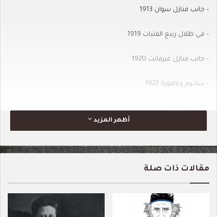
– جانب منازل سوان 1913
– في ظلال ربيع الفتيات 1919
– جانب منازل غيرمانت 1920
– سادوم وعامورة 1922
– السجينة 1923
أظهر المزيد
– الشاردة 1925
– الزمن المستعاد 1927
مقالات ذات صلة
اعتُرف بالرواية سريعًا تحفةً فنيةً، وصنفها كثيرون أعظم رواية في القرن،
أو بعبارة أخرى في التاريخ. ما يميز هذه الرواية أيما تمييز هو أنها ليست
رواية فحسب بالمعنى السردي المباشر، بل عمل يمزج ما بين مستوى