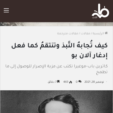
الق
الرئيسية
/
مقالات
/
مقالات مترجمة
كيف تُجابهُ النَّبذ وتنتقمُ كما فعل
إدغار آلان بو
كاثرين باب-موغيرا تكتب عن مزية الإصرار للوصول إلى ما
تطمح
نوفمبر 28, 2021
0
463
7 دقائق