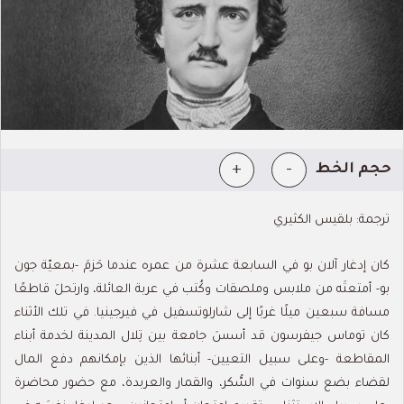
+
-
حجم الخط
ترجمة: بلقيس الكثيري
كان إدغار آلان بو في السابعة عشرة من عمره عندما حَزمَ -بمعيّة جون
بو- أمتعتَه من ملابس وملصقات وكُتب في عربة العائلة، وارتحلَ قاطعًا
مسافة سبعين ميلًا غربًا إلى شارلوتسفيل في فيرجينيا. في تلك الأثناء
كان توماس جيفرسون قد أسسَ جامعة بين تِلال المدينة لخدمة أبناء
المقاطعة -وعلى سبيل التعيين- أبنائها الذين بإمكانهم دفع المال
لقضاء بضع سنوات في السُّكر، والقمار والعربدة، مع حضور محاضرة