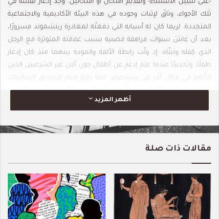
-على سبيل الاستثناء- وتقديم امتحان أو امتحانين. وجد إدغار نفسَه في
تلك الأجواء، وتاقَ لإثبات وجوده في هذه البيئة الأكاديمية والاجتماعية
المتجددة. لربما كان له أسبابه التي دفعتْه لمغادرة ريتشموند مسرورًا،
بعد أن عاشَ سنوات مراهقة مضنية بسبب علاقته المتوترة مع الرجل
الذي كِفله وتبنّاه. إذ ولّت رابطة الألفة والمودة بينهما منذ كان إدغار
طفلًا، وتحديدًا عندما علِم إدغار عن أطفال جون آلان غير الشرعيين الذين
تبنّاهم في مكان آخر من ريتشموند. مما دفعَ إدغار لتصديق الشائعات
القائلة
بأنّ أمه إليزا التي أنجبتْه حملتْ بأصغر أبنائها من رجل آخر غير
أظهر المزيد
زوجها. عندما كتبَ جون آلان إلى هنري شقيق إدغار عام 1824م، أشار إلى
روزالي بأنها أختهما غير الشقيقة وأضاف متورِّعًا –في حال لم تُفهم
إشارته-: “ومعاذ الله يا عزيزي هنري أن نؤاخذَ الحيّ بجريرة الميّت.” وفي
الرسالة نفسها أظهر تبرّمه من أن إدغار “لا يفعل شيئًا ويبدو لجميع
مقالات ذات صلة
أفراد الأسرة بائسًا ومتجهمًا ومتضايقًا.” كان جون آلان قد بدأ بالاستياء
من إعالة الصبي، فكيف لهذا اليتيم المراهق المعسر قبول كل ما يمدُّ به
إليه؟ لِمَ لا يحسّن وضعه اعتمادًا على نفسه كما فعل جون آلان؟ ومما
لا شك فيه أن جون آلان -حينئذ- قد خرج من وضع حرِج بفضل عمه ذي
الثروة بعد أن ورِث عنه ثروته، ومع ذلك لم يحظَ بالنّعم التي تمتّع بها
إدغار، كالتحاقه بالجامعة. إذا كان إدغار قد فرَّ من هذه التقريعات الرنّانة،