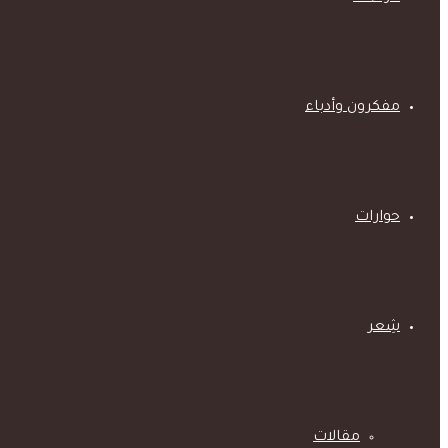
مفكرون وأدباء
حوارات
شِعر
مقالات