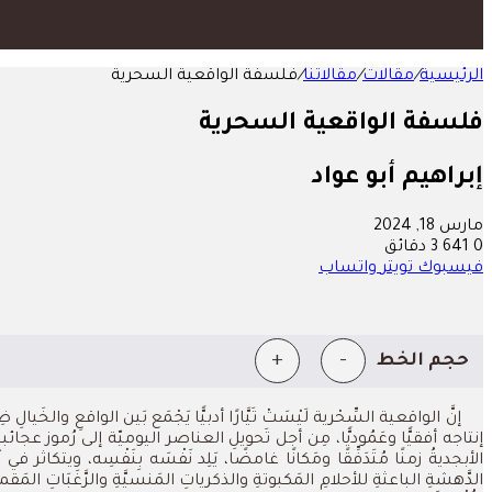
الرئيسية
/
مقالات
/
مقالاتنا
/
فلسفة الواقعية السحرية
فلسفة الواقعية السحرية
إبراهيم أبو عواد
مارس 18, 2024
0
641
3 دقائق
فيسبوك
تويتر
واتساب
+
-
حجم الخط
إنَّ الواقعية السِّحْرية لَيْسَتْ تَيَّارًا أدبيًّا يَجْمَع بَين الواقعِ 
إنتاجه أفقيًّا وعَمُوديًّا، مِن أجل تَحويلِ العناصر اليوميّة إلى رُموز عجائب
الأبجديةُ زمنًا مُتَدَفِّقًا ومَكانًا غامضًا، يَلِد نَفْسَه بِنَفْسِه، ويتكا
الدَّهشةِ الباعثةِ للأحلامِ المَكبوتةِ والذكرياتِ المَنسيَّةِ والرَّغَبَاتِ 