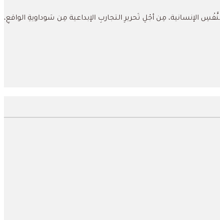
َفْسِ الإنسانية، مِن أجْلِ تَحريرِ التجاربِ الإبداعية مِن سَوداويةِ الواقعِ،