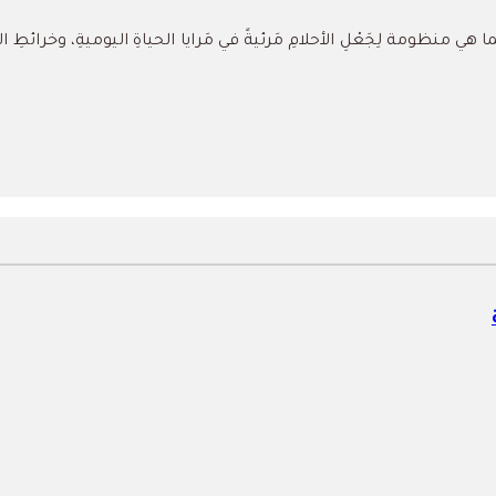
ما هي منظومة لِجَعْلِ الأحلامِ مَرئيةً في مَرايا الحياةِ اليوميةِ، وخرائطِ النّ