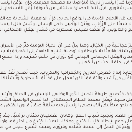
رَ الإنسانُ تاريخًا مُتَوَاصِلًا بلا قطيعة معرفية، فإنَّ الوَعْيَ الإنساني سَينتق
سار شُعُوري، فإنَّ بُنية الحضارة ستنتقل مِن كَينونةِ الزَّمَنِ المُستعارِ إلى ك
عَن الأحلامِ الوَرديةِ في الواقعِ الجريحِ، فإنَّ الواقعية السِّحرية هو انقلابُ ا
وهامِ لا سَيْفًا على الرِّقَابِ، وقَتْلُ الوَحْشِ داخل الإنسان، ولَيْسَ قتل الإ
لحُلْمِ والكابوسِ، أوْ نُقْطَة تَفتيش عسكرية في مَسَارِ الفِعْلِ الاجتماعي 
ائبيةً مِن الخَيَالِ، وهذا يدلُّ على أنَّ الحياةَ اليومية كَنْزٌ مِن الأسرار، يَ
َحًا هُلامِيًّا بلا خريطة ولا بُوصلة، يُشبِه الذاهبَ إلى المَعركةِ بِلا سِلاح. وال
جَ نِطاق الفِعْل الاجتماعي الإبداعي هُوَ دَوَرَان في حَلْقَةٍ مُفْرَغَة. وإذا اجتم
ية في
رِحلة البحث عن المَعنى.
ي إعادةُ إنتاج مَعرفي للتاريخِ والجُغرافيا والذكرياتِ، حَيث تُصبح نَقْدًا عقلا
الفَنِّي في الأدبِ والثقافةِ، الذي يَعمل على عَقْلَنَةِ الأُسطورةِ وأنْسَنَتِهَ
المَعرفةِ، فتُصبح طريقةً لتحليل الدَّورِ الوظيفي للإنسانِ في الحياة، وتَرتي
نَفْسِه بِفِعْلِ ضَغط النظامِ الاستهلاكي. لذا تُصبح الواقعيةُ السِّحرية عمل
حوٍ مِيكانيكي آلِيٍّ، يضحى الإنسانُ فيه سِلْعَةً ضِمْن قانونِ العَرْضِ وال
ة، وتَجديد شَبابِ اللغةِ. وهاتان العَمليتان تَحْدُثان تَزَامُنيًّا، مِمَّا يُؤَ
لى جمع شظايا قلب المُبْدِعِ. وهكذا، ينبعث المُبْدِعُ مِن احتراقِه، ويُولَد 
 ويُحوِّلان النَّصَّ إلى نُسخة مُقَلَّدَة ومُزَوَّرَة، وقيمةُ المُبْدِعِ تَتَجَلَّى ف