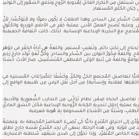
ل مِن التَّكرار القاتلِ لِعُذوبةِ الرُّوحِ وتَدَفُّقِ الشُّعُورِ إلى التَّوليدِ
ِيَانِ الحُلْمِ المُستعادِ.
لسِّحْرِ على الساحر، وهذا الانقلابُ لا يَكُون دمويًّا ولا مُتَوَحِّشًا، لأنَّ
نسان. وعليه يُصبح العملُ الأدبي عمليةَ حَفْرٍ في الأحلامِ الورديةِ والحُلُولِ
المُنْدَمِج معَ التجربة الإبداعية الإنسانية. لذلك، كانت الثقافةُ الحقيقيةُ
حتاج إلى بَحْثٍ دائم، وتَنقيبٍ مُستمِر. واللغةُ هي أداةُ الحَفْرِ في جَوْهَرِ
لغةُ مِحْوَرُ التوازن بين السِّحْرِ والساحرِ. وكُلُّ لُغَةٍ تُولَد خارجَ رَحِمِ
عَ الواقعُ واللغةُ في بُنيةِ الوَعْي المَنطقي المُتَسَلْسِل، صارَ الأدبُ جَسَدًا
نيًّا لتفاصيلِ المُجتمع الحَيِّ والحُرِّ، وكَشْفًا للصِّرَاعَاتِ المُستترة في
ا (جَعْلِها عَقلانيةً وإنسانية) مِن أجل نَقْلِ الزمنِ مِن طَبيعةِ الواقعِ إلى
بِ تفاصيل الحياة ضِمْن نظام تَرَاتُبي مِن التجارب الشُّعوريةِ والأدبيةِ،
ية إحلال لتجربةِ الكِتابة الرُّوحية الإبداعية مَكَانَ النَّسَقِ الماديِّ
طلبِ، وشَيْئًا مِن الأشياءِ المَسحوقةِ بِلا هُوية مَعرفية.
دِّي إلى احتراقِ المُبْدِعِ ذاتيًّا كَي يُضِيءَ العناصرَ المُحيطة به. وعمليةُ
مِن مَوْتِه. وفي هذه الرحلة، ينبغي أن يَجِد المُبْدِعُ نَفْسَه خارج نطاق
ي صَوْتِه الخاص المُتَفَرِّد. وإذا تَحَوَّلَ إلى صَدى سَيَفْقِد سُلطته الاعتبارية،