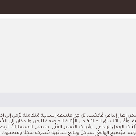
والخَيالِ ضِمْن إطار إبداعي فَحَسْب، بَلْ هِيَ فلسفة إنسانية مُتكاملة تَرْ
ية، ونَقْلِ الأنساقِ الحياتية مِن الرَّتابة الخاضعة للزمنِ والمكانِ إلى السِّ
ثر في آلِيَّاتِ الفِعْلِ الإبداعي، وأدواتِ التَّعبير الفَنِّي، فتنتقل الاستعا
المَقموعة، فَيُصبح الواقعُ الساكنُ وقائعَ عجائبية مُتحركة شكلًا ومَضمونًا، و