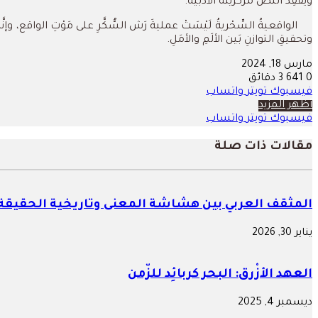
ويَفْقِد النَّصُّ مَركزيته الأدبيةَ.
الواقعيةُ السِّحْريةُ لَيْسَتْ عمليةَ رَش السُّكَّرِ على مَوْتِ الواقع، وإنَّ
وتحقيقِ التوازنِ بَين الألَمِ والأمَلِ.
مارس 18, 2024
0
641
3 دقائق
فيسبوك
تويتر
واتساب
أظهر المزيد
فيسبوك
تويتر
واتساب
مقالات ذات صلة
المثقف العربي بين هشاشة المعنى وتاريخية الحقيقة
يناير 30, 2026
العهد الأزْرق: البحر كربائِد للزّمن
ديسمبر 4, 2025