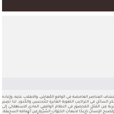
مي إلى اكتشاف العناصر الغامضة في الواقع المُعاش، والانقلابِ عليه، وإعادة
حْرِ السائلِ في التراكيبِ اللغوية العابرةِ للتَّجنيسِ والحُدودِ. لذا تَصِير
راتُ البصرية مِن المَلَلِ المَحصورِ في النظام الواقعي المادي الاستهلاكي إلى
يُصبح الإنسانُ تاريخًا لانبعاثِ الحَيَوَاتِ السِّرِّيةِ مِن أعماقه السحيقة،