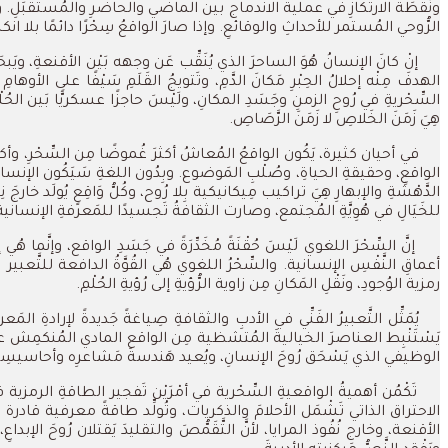
ونُقْطَةَ الارتكازِ في عملية الاندماج بين الماضي والحاضرِ والمُستقبَلِ. وإذا صَا
الرُّوحي المُستمر للأحداثِ والوقائعِ. وإذا صارَ الواقعُ سِحْرًا دائمًا بلا انك
إنْ كانَ الإنسانُ هُوَ الساحرَ الذي يُنَقِّب عَن وجهه بَيْن الأقنعةِ، ويَبحَث 
الهدفَ مِنْه إحلالُ الحِبْرِ مَكانَ الدَّمِ، وتَتويجُ القَلَمِ سَيْفًا على الأ
السِّحْريةِ في رُوحِ الزمنِ وجَسَدِ المكانِ، ولَيْسَ حاجزًا عسكريًّا بَين ا
هِيَ زَمَنَ الخَلاصِ لا زَمَنَ الرَّصَاصِ.
في أحيان كثيرة، يَكُون الواقعُ المُعاشُ أكثرَ غُموضًا مِن السِّحْرِ، وأكثرَ عج
الواقعِ، وحقيقةِ الحياةِ، وصُلْبِ المَوضوع. وبِدُون اللغةِ سَيَكُون الإنسانُ شَب
الدَّهْشَةِ والإبهارِ هِيَ تراكيب مِيكانيكية بِلا رُوح، وكُلُّ وَاقِعٍ يُولَد خار
للخَيَالِ في هُوِيَّةِ المُجتمع، وصارت الثقافةُ تَجسيدًا للمَعرفةِ الإنسان
إنَّ السِّحْرَ اللغوي لَيْسَ حُقْنَةً مُخَدِّرَةً في جَسَدِ الواقع، وإنَّما هُ
أعماقِ النَّفْسِ الإنسانية. والسِّحْرُ اللغوي هُي القُوَّةُ الدافعة للتَّعبير 
رمزية الوُجودِ، ونَقْلِ المَكانِ مِن زاوية الرُّؤيةِ إلى رُؤيةِ الحُلْمِ.
يُمَثِّل التَّعبيرُ الفَنِّي في الأدبِ والثقافةِ صِياغةً جَديدةً لإرادةِ 
يَسْتَنْبِط العناصرَ الخياليةَ المُتشظية مِن الواقع المادي المُنكمِش على 
الوظيفي الذي يَسْحَق رُوحَ الإنسانِ، ويُعيد هَندسةَ مَشاعرِه وأحاسيسِه بن
تَكْمُن أهميةُ الواقعيةِ السِّحْرية في أمْرَيْن تَفجير الطاقةِ الرمزية في اللغ
الاحتراق الذاتي تَشْمَل الأحلامَ والذكريات، وتُولِّد طاقةً معرفية قادرة ع
الأقنعة، وخارج نُفُوذ المرايا، لأنَّ التَّقَمُّصَ والتقليدَ يَقتلان رُوحَ الإبداعِ،