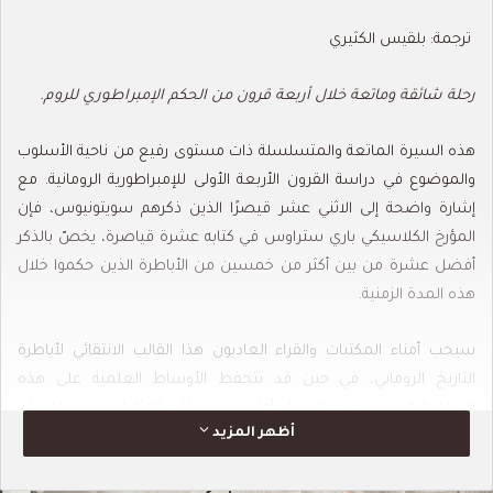
ترجمة: بلقيس الكثيري
رحلة شائقة وماتعة خلال أربعة قرون من الحكم الإمبراطوري للروم.
هذه السيرة الماتعة والمتسلسلة ذات مستوى رفيع من ناحية الأسلوب
والموضوع في دراسة القرون الأربعة الأولى للإمبراطورية الرومانية. مع
إشارة واضحة إلى الاثني عشر قيصرًا الذين ذكرهم سويتونيوس، فإن
المؤرخ الكلاسيكي باري ستراوس في كتابه عشرة قياصرة، يخصّ بالذكر
أفضل عشرة من بين أكثر من خمسين من الأباطرة الذين حكموا خلال
هذه المدة الزمنية.
سيحب أمناء المكتبات والقراء العاديون هذا القالب الانتقائي لأباطرة
التاريخ الروماني، في حين قد تتحفظ الأوساط العلمية على هذه
الانتقائية الشديدة في الاختيار. أما فيما يتعلق بالفئة المستهدفة فإن
أظهر المزيد
كتاب عشرة قياصرة مع ثغراته، والنقص النسبي في السياق على
المستوى الأدنى إلا أن الرسوم التوضيحية الواسعة وأشجار نسب العائلة،