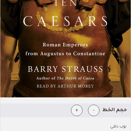
+
-
حجم الخط
بوب دافي