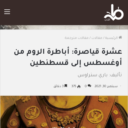
الق
الرئيسية
/
مقالات
/
مقالات مترجمة
عشرة قياصرة: أباطرة الروم من
أوغسطس إلى قسطنطين
تأليف: باري ستراوس
سبتمبر 30, 2021
0
375
3 دقائق