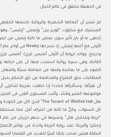
في الحقيقة يتحقق في عالم الخيال.
لم تنشر آن أعمالها الشعرية والروائية باسمها الحقيقي
المشترك مع شارلوت “كورير بيل” وإيميلي “إيليس”، وهو 
يُحتفى به أو بارز تأثير سوى بعض ما نالته إيميلي من اعت
الكاتبة، وهي سيرة روائية استندت فيها آن على حياتها و
الضوء على ما يعانينه وقتها من معاملة سيئة وامتهان مُ
المطالبات بحق الاقتراع والمدافعة عن حق التحكم بحبل ا
أن تقرأها، وسأقرأها مجددا إذا حظيت بمربية لتذكرني أن 
موضوعها المثير وقتئذ، وأثبت المستوى الفني في التجربة 
هال The Tenant of Wildfell Hall
كل السنوات، وكلُّ ما نالته من اعتراف أقل مما تستحقه 
إنجلترا وأمريكا. تعد رواية النزيلة واحدة من بواكير الأ
البطلة هيلين منحت زخمًا كبيرًا للعديد من القضايا النس