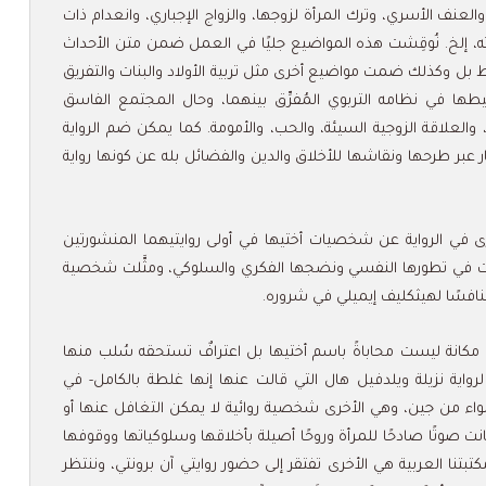
العنف الأسري، وترك المرأة لزوجها، والزواج الإجباري، وانعدام ذات
 إلخ. نُوقِشت هذه المواضيع جليًا في العمل ضمن متن الأحداث
 بل وكذلك ضمت مواضيع أخرى مثل تربية الأولاد والبنات والتفريق
حيطها في نظامه التربوي المُفرِّق بينهما، وحال المجتمع الفاسق
والعلاقة الزوجية السيئة، والحب، والأمومة. كما يمكن ضم الرواية
فكار عبر طرحها ونقاشها للأخلاق والدين والفضائل بله عن كونها رواية
رى في الرواية عن شخصيات أختيها في أولى روايتيهما المنشورتين
وت في تطورها النفسي ونضجها الفكري والسلوكي، ومثَّلت شخصية
افسًا لهيثكليف إيميلي في شروره.
ي مكانة ليست محاباةً باسم أختيها بل اعترافٌ تستحقه سُلب منها
رواية نزيلة ويلدفيل هال التي قالت عنها إنها غلطة بالكامل- في
 من جين، وهي الأخرى شخصية روائية لا يمكن التغافل عنها أو
ت صوتًا صادحًا للمرأة وروحًا أصيلة بأخلاقها وسلوكياتها ووقوفها
مكتبتنا العربية هي الأخرى تفتقر إلى حضور روايتي آن برونتي، وننتظر