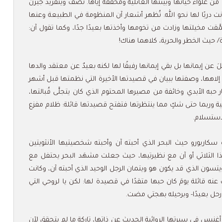
 غلواء حياتها وبيئتها العائلية ومخففةً إياها. تصف وينفريد جيرن
ت دربًا لها نحو الله. تُظهر أشعار آن المنظومة في الطبيعة وعنها
َّقت مخيلتها وزادت من تخومها وأخذتها بعيدًا جدًا، وكما تقول آن:
ة/ حيث الخطر والحرية، كلاهما هناك!
عن إيمانها بل بقي إيمانها رفيقًا لها لكنه بعيدٌ عن معتقد والدها
ين إلاهها، وصفتها ببيان في قصيدتها الأخيرة التي نظمتها قبل أشهر
 حبه الأبدي وخائفة من مصيرها المحتوم الذي كان يتجلَّى قُبالتها،
ية وربما حتى شكٍ مما ينتظرتها فتفتح قصيدتها قائلة: ظلام مفزع
لاستسلام.
اربورو حيث البحر الذي أحبته آن وأحبته شخصيتيها الأنثويتين
هذا الثلاثي أو آن مع نظيرتيها، حيث جعلت مشهَد البحر يحتفل مع
تسون الذي قد يكون هو ويتمان الرجل الوحيد الذي أحبته آن، وكانت
بت عنه قائلة يومَ كان حبها متقدًا في قصيدة لها: لكن يا لروحي التي
حل بعيدًا- وبرحيله بهجتي مضت.
أغنيس في سيرتها الروائية الحديث عن ذاتها، تاركة ما لم يتحقق لآن