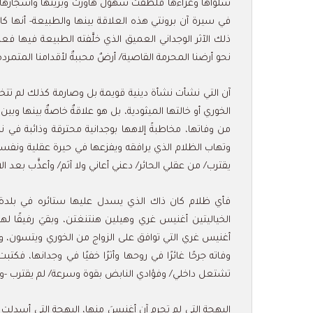
سلواها وعزاءها فلطَّفت سهول هاورث وبريتها وأشجارها من
في سيرة آن برونتي هذه العلاقة بينها والطبيعة- أنها كان
ذلك الآثر الوجداني العميق الذي خلَّفته الطبيعة فيها فعم
نحو أرضنا المحرمة القاصية/ أرضٌ محببةٌ لأقدامنا المتمرد
آن التي نشأت نشأة دينية قويمة بل وصارمة كذلك لم تتخلَ 
الخوري أو خالتها الميثودية، بل هو علاقةٌ خاصةٌ بينها وب
من وفاتها، مخاطبةً إلاهها بوجدانية محترقة وذائبة في نار
وتهاب الظلام الذي يرافقه ويفزعها في حيرة عقلية ونفس
يقترب/ من عقلي الحائر/ دعني أعاني ولا آثم/ وأعذَّب بعد ا
فأي ظلام كان ذاك الذي يسدل عليها ستائره في بلدة سك
الخياليتين أغنيس غري وهيلين هنتنغتن، وبقيَ رفيقًا ل
أغنيس غري التي توافق على الزواج من الخوري ويتسون، وي
وفاته جرحًا غائرًا في روحها وأثرًا خفيًا في وجدانها، فكت
تشتعل داخلي/ وفؤادي النابض بقوة وسرعة/ لم يقترب -ور
البهجة التي لم تحرم آن أغنيسَ منها، البهجة التي أسدلت 