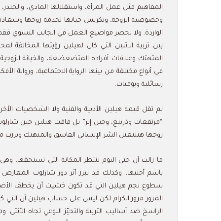
المفاهيم مثل عمل المرأة، واستقلالها المادي، والجندر، و
وخصوصية الزوجة، وتكريس حياتها لخدمة زوجها وسعادته،
الواردة. ولا نحصر مواضيع العمل في الجانب النسوي فقط
بين تربية الاثنين التي كان لهيلين رؤيتها المخالفة لم
المتهتك وعلاقات أفراده المتضعضعة، والخيانة الزوجية، 
في أنواع مختلفة من بينها الرواية الاجتماعية، ورواية الأ
رسائلية ويوميات.
لم تقل قيمة هيلين الأدبية والفنية ولا الشخصيات الأخ
“مرتفعات وذرينغ، وجين إير” بل فاقت هيلين جين شارل
زوجها هنتنغتن الشر الإنساني الفاسق والمتهتك وبرزت من
ما زالت آن حتى اليوم تنتظر المكانة التي تستحقها، وه
باسم أختيها، وكذلك قد يبرز أثر دور شارلوت المعارض ل
سطوع نجم هيلين التي قد تكون خشيت أن يخطف الأضواء
المرور مرور الكرام لكن ليس على حساب هيلين آن التي كان
الراسخ ضد أساليب التربية والتحيّز النوعي تجاه الأنثى. و