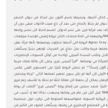
 كحال أختيها، ونشرتها باسم أكتون بيل ابتداءً من ديوان الشعر
ديوان لم يحظَ بالنجاح حتى بعد أن ذاع صيت الأخوات فبقي دون أن
راف بعد قرابة قرن على نشر الديوان. ابتسم الحظ لآن بنشر روايتها
الأولى مع أختها إيميلي، إذ نشر لها Newby في أواخر عام 1847روايتيهما في ثلاثة مجلدات (اثنان لرواية إيميلي الوحيدة مرتفعات
وذرينغ، وواحد لرواية آن الأولى أغنيس غري). أغنيس غري Agnes Grey الرواية التي أحبتها شارلوت ووصفتها بأنها مرآة عقل
عملها مربية وكانت بيانَ دفاعٍ عن المربيات كونهن بشرًا وسلَّطت
ذل وتكتب السيدة أمبيرلي (واحدة من أوائل النسويات الإنجليزيات
لمرأة) في يومياتها: “أقرأ أغنيس غري، وعلى كل عائلة تملك مربية
أكونَ إنسانًا”*. لم تحمل الرواية كثيرًا على المستوى الفني عكس
الأولى لآن أنها لم تكن سوى تمهيدٍ لعملها الثاني “نزيلة ويلدفيل
” الذي كان من الجودة والإتقان بمكان أن يحفظ لآن مقامًا لائقًا لم تحظَ به للأسف رغم مرور
كثيرًا. فبعد سنتين من إتمام رواية “أغنيس غري” أكملت آن رواية
“نزيلة ويلدفيل هال” ونشرتها في شهر حزيران من عام 1848 قبل أقل من عام من وفاتها وشهدت نجاحًا لها إذ نُشرت في
عمال الروائية النسوية، فمواضيعها المتنوعة التي تركزت حول شخصية
وية في المجتمع الإنجليزي في وقتها، وسلَّطت الضوء على الكثير من