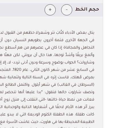
+
-
حجم الخط
ينال بعض الأدباء كتّابَ نثر وشعراءَ حظهم من القبول لدى ا
في الجهة الأخرى فثمة آخرون يطويهم النسيان دون أن يحظ
التجاهل والمجافاة إذا كان في عصرهم من هم أسطع نجمً
وألمعَ بريقًا وأشدَّ توجها، هذا حال آن برونتي. لكن مهلًا هل
وشارولت؟ الجواب بوضوح وسرعة ودون أدنى تردد- لا، إلا إنه 
في السابع عش
بمرض مُهلك، قاست إثره في السنة التالية ولثمانية شهور 
(السرطان في الغالب) في شهر أيلول. واكتمل الطالع السي
وتصف شارلوت حالها فتقول: “بدا عليها أنها تتحضر لموت 
فعانت من نمط حياة خالتها -التي انتقلت إلى منزل زوج أخته
يبرز أثر هذه الأيام لاحقًا في أشعارها الذاتية والوجدان
كانت طفلة. هذه الطفلة الكتوم الوديعة التي لا يبدو ع
الطبيعة المحيطة بها في هاورث، حيث عاشت الأسرة مع الأ