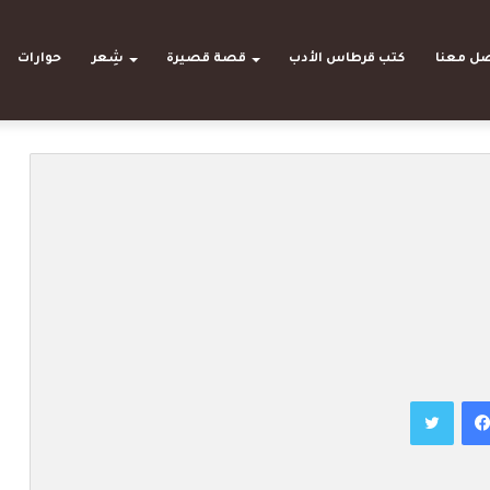
صل معنا
كتب قرطاس الأدب
قصة قصيرة
شِعر
حوارات
تويتر