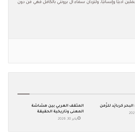
عملين أدبيًا وإنسانيًا، ولتزدانَ سماء آل برونتي بالكامل فهي من دون
البحر كربائِد للزّمن
المثقف العربي بين هشاشة
المعنى وتاريخية الحقيقة
يناير 30, 2026