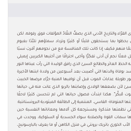
لقرّاء والتاريخ الأدبي الذي يصفُّ النقّادُ المؤلفات فوق رفوفه، لكن
وا بما يستحقون قليلًا أو كثيرًا وتزداد سماؤهم تلبَّدًا بغيوم
ا منهم فكيف إذا كانت تلك المنافسة مع من نجومهم أقربَ نسبًا
 فعلًا نجم آن أدنى تفجُرًّا وأخبى احتراقًا من أختيها الكبريين إيميلي
الحظ العاثر والطالع السيئ الذي رافق الوليدة التي رأت عيناها النور
ر من شهر كانون الثاني، عام 1820، المتجسد بوفاة والدتها التي أصيبت بعد أسبوعين من ولادة ابنتها الأخيرة
طويلة عذاباتَ الموت قبل أن توافيها المنية جرَّاء مرضها الخبيث
ئ لآن بضعفها الولادي وإصابتها بالربو الذي عانت منه في حياتها
مُبكِّر”. هكذا ابتدأت فصول حياتها التي لم تتحسن كثيرًا لاحقًا
ا المتوفاة- القاسي، المنتمية إلى الطائفة الميثودية البروتستانتية.
ية التي نظمتها متذكرة ومسترجعة كل آلامها ومعاناتها النفسية حين
ليها سمات القوة والصلابة سواء الجسدية أو السلوكية، ووجدت في
ب الخوري باتريك برونتي في منزل الكاهن أو ما يعرف بالبارسونيج،