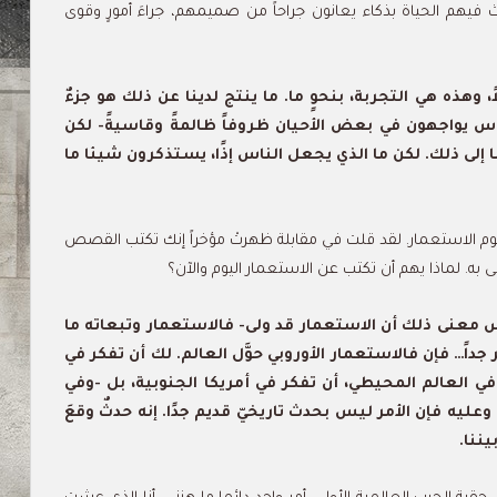
بعث فيهم الحياة بذكاء يعانون جراحاً من صميمهم، جراءَ أمورٍ وقوى
اً، وهذه هي التجربة، بنحوٍ ما. ما ينتج لدينا عن ذلك هو جزءٌ
ناس يواجهون في بعض الأحيان ظروفاً ظالمةً وقاسيةً- لكن
 إلى ذلك. لكن ما الذي يجعل الناس إذًا، يستذكرون شيئا ما
 تخوم الاستعمار. لقد قلت في مقابلة ظهرتْ مؤخراً إنك تكتب القصص
به. لماذا يهم أن تكتب عن الاستعمار اليوم والآن؟
يس معنى ذلك أن الاستعمار قد ولى- فالاستعمار وتبعاته ما
جداً… فإن فالاستعمار الأوروبي حوَّل العالم. لك أن تفكر في
في العالم المحيطي، أن تفكر في أمريكا الجنوبية، بل -وفي
عليه فإن الأمر ليس بحدث تاريخيّ قديم جدًا. إنه حدثٌ وقعَ
ننا.