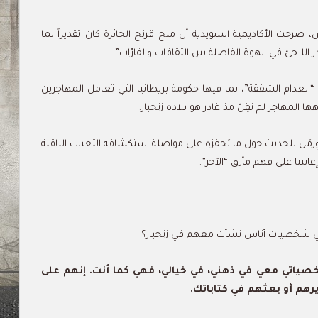
، صرحت الأكاديمية السويدية أن منح قرنح الجائزة كان تقديراً لما
 اللاجئ في الهوة الفاصلة بين الثقافات والقارّات”.
“انعدام الشفقة”، بما فيها حكومة بريطانيا التي تعامل المهاجرين
ها المهاجر لم تقِلّ مذ غادر هو بلاده زنجبار.
لرزاق قرنح إلى مُضيف إذاعة The world ماركو وِرمَن للحديث حول ما يَحفزه على مواصلة استكشافه التعبات الباقية
انتنا على فهم مأزق “الآخر”.
هي شخصيات أناس نشأت معهم في زنجبار؟
شخصياتي معي في ذهني، في خيالي، فهي كما أنت. إنهم على
يرهم أو بعثهم في كتاباتك.