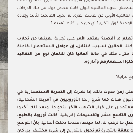
حقبة الحرب العالمية الأولى. أمر واحد دائما ما هزني، أنا الذي عشت
استعمار. الحرب العالمية الأولى كانت محض دركة من تلك الدركات،
عالمية الأولى من تقاسم القارة، ثم الحرب العالمية الثانية وإعادة
الواحدة فوق الأخرى؟ أي جزء كان أكثرها تهديما؟
 تعلم ما أقصد؟ يعتمد الأمر على تجربة بعينها من تجارب
لتا الحالين لسبب، فلنقل، إن عوامل الاستعمار الفاعلة
حتى.. مثلا في حالة ألمانيا كان للألمان نوع من التقاليد
لوا استعمارهم وأداروه.
ح تنزانيا؟
 على زمن حدوث ذلك. إذا نظرت إلى التجربة الاستعمارية في
يون هناك كما شرع ربما الأوروبيون في أمريكا الشمالية،
معتمدين على فرار الشعب الآخر بنحوٍ ما. وبعد ذلك أخذوا
 التاسع عشر وتقسيمات إفريقيا، كانت أوروبا، بالطبع،
 ما ترغب به. لذا حينها، عندما دخلت ألمانيا، بانَ التوسع
و له علاقة بالتجارة ثم تحول بالتدريج إلى شيء مختلف. بل كان