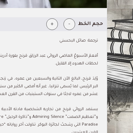
+
-
حجم الخط
ترجمة: صائل البحسني
أفعمَ الأسبوعُ الماضي الروائي عبد الرزاق قرنح بفورة أدرينا
لحظات الهدوء إلا القليل.
وُلِدَ قرنح، البالغ الآن الثانية والسبعين من عمره، في ز
البر الرئيس لما يُسمى تنزانيا، غير أنه أمضى الكثير من 
عشر من عمره لاجئا في سنوات الستينيات من القرن الع
القرن العشرين.