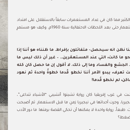
تَ مراهقاً في سنة 1960م حين طالب الكثير مما كان في عداد المستعمرات سابقاً بالاستقلال على امتداد
القارة الإفريقية. كيف تفهم الاستقلال؟ كيف استمر الاستعمار حتى بعد اللحظات الاحتفالية سنة 1960م، وكيف هو مستمرٍ
ا نظن انه سيحصل- متفائلون بإفراط. ما ظنناه هو أننا إذا
نحو ما كانت، التي عند المستعمَرين… – غير أن ذلك ليس ما
جشع والفساد وما إلى ذلك. لا أقول إن ما حصل كان كله
نت تعرف، يبدو الأمر أننا نخطو قُدما خطوةً واحدة ثم نعود
كن، لم نخطو قُدما!
شت في غرب إفريقيا كان رواية تشينوا أتشيبي “الأشياء تتداعى”،
ريا، وجرت أحداثها في نيجيريا زمنِ ما قبل الاستعمار. ثم أصبحت
 طبعاً، رواية واحدة لا يمكنها أن تحكي القصة برمتها. ما دور الأدب
الضغط؟