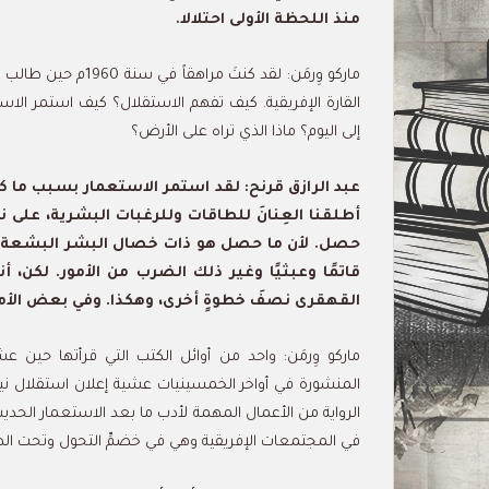
منذ اللحظة الأولى احتلالا.
ماركو وِرمَن: لقد كن
إلى اليوم؟ ماذا الذي تراه على الأرض؟
عبد الرازق قرنح: لقد استمر الاستعمار بسبب ما كن
أطلقنا العِنانَ للطاقات وللرغبات البشرية، على 
حصل. لأن ما حصل هو ذات خصال البشر البشعة. ال
قاتمًا وعبثيًا وغير ذلك الضرب من الأمور. لكن، أ
القهقرى نصفَ خطوةٍ أخرى، وهكذا. وفي بعض الأما
ماركو وِرمَن: واحد من أوائل الكتب التي قرأتها حين ع
المنشورة في أواخر الخمسينيات عشية إعلان استقلال نيجي
الرواية من الأعمال المهمة لأدب ما بعد الاستعمار الحديث.
في المجتمعات الإفريقية وهي في خضمِّ التحول وتحت 