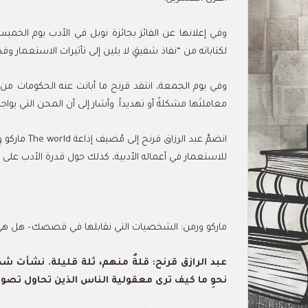
وفي إعلانها عن الفائز بجائزة نوبل في الأدب يوم الخميس
لكتاباته من “نفاذ شفيقٍ لا يلين إلى تأثيرات الاستعمار وقدر
وفي يوم الجمعة، انتقد قرنح ما أبانت عنه الحكومات من 
معاملتَها مشكلةً أو تهديداً. وأشار إلى أن المحن التي يواجه
انضمَّ عبد ا
للاستعمار في أعماله الأدبية، كذلك حول قدرة الأدب على إع
ماركو ورمن: الشخصيات التي نقابلها في قصصك– هل 
عبد الرازق قرنح: قلةٌ منهم، ثلة قليلة. نشأت 
نحوِ ما كيف ترى معقولية الناس الذين تحاول تصو