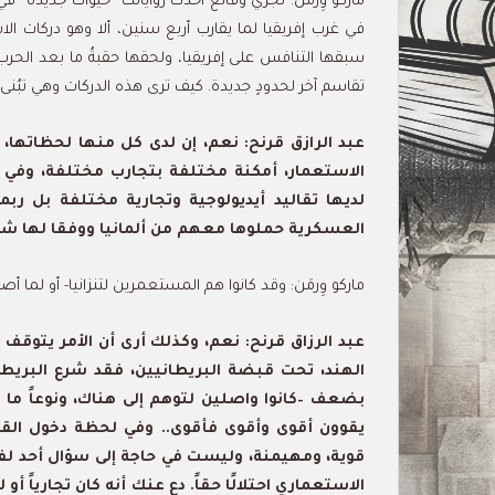
ماركو وِرمَن: تجري وقائع أحدث رواياتك “حيوات جديدة” في 
في غرب إفريقيا لما يقارب أربع سنين، ألا وهو دركات ال
سبقها التنافس على إفريقيا، ولحقها حقبةُ ما بعد الحرب ال
تقاسم آخر لحدودٍ جديدة. كيف ترى هذه الدركات وهي تبُنى 
عبد الرازق قرنح: نعم، إن لدى كل منها لحظاتها،
الاستعمار، أمكنة مختلفة بتجارب مختلفة، وفي ك
لديها تقاليد أيديولوجية وتجارية مختلفة بل ربما 
العسكرية حملوها معهم من ألمانيا ووفقا لها شك
ماركو وِرمَن: وقد كانوا هم المستعمرين لتنزانيا- أو لما أصب
عبد الرزاق قرنح: نعم، وكذلك أرى أن الأمر يتوقف
الهند، تحت قبضة البريطانيين، فقد شرع البريطان
بضعف –كانوا واصلين لتوهم إلى هناك، ونوعاً ما 
يقوون أقوى وأقوى فأقوى.. وفي لحظة دخول القرن
قوية، ومهيمنة، وليست في حاجة إلى سؤال أحد لفعلِ
الاستعماري احتلالًا حقاً. دع عنك أنه كان تجارياً أ