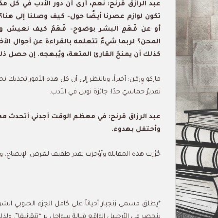
عبد الرازق قرنح: نعم، أرى أن دور الأدب في كل مكان
تكون لوازم عصرنا أيضًا حول- كيف وصلنا إلى هنا؟ 
أو عن فَهْمِ البشر بوضوح- فَهْمُ كيف نعيش و
المحن؟ لربما شيءٌ تتعلمه بالقراءة عن أحوال الآخ
كذلك أن يمنحَ القارئ المتعة، ويُبهجه. إن حصل ذ
ماركو وِرمَن: أخيراً، وبالنظر إلى أن كل هذه الأمور تجذب
تقديرٌ حماسيّ جدًا: جائزة نوبل في الأدب.
عبد الرزاق قرنح: في معظم الوقت أجدني أتحدث مع
وأحتفل بهدوء.
حُرِّرت هذه المقابلة وأوُجزت بقدر طفيف لغرض الإيضاح. ولقد أسهمت
*يطلق مسمى زنجبار أحياناً على كامل الجزء الجنوبي الشرق
ينحصر في الأرخبيل الواقع قبالة سواحل بر “تنقانيقا”. ولذ