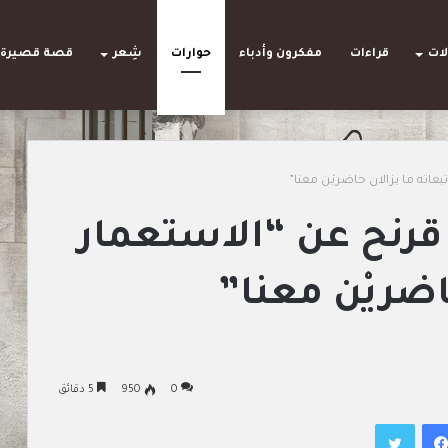
لات
قراءات
مفكرون وأدباء
حوارات
شِعر
قصة قصيرة
بعاته ما يزالان حاضريْن معنا”
 قرنح عن “الاستعمار
اضريْن معنا”
0
950
5 دقائق
فيسبوك
تويتر