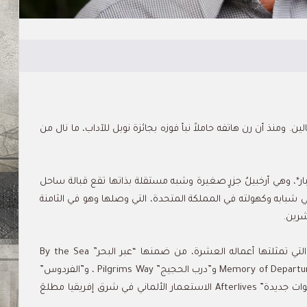
لين. ومنذ أن رن هاتفه حاملاً نبأ فوزه بجائزة نوبل للآداب، ما نال من
نجبار*، وهي أرخبيلُ جزرٍ صغيرة وشبه مستقلة بذاتها تقع قبالة ساحل
سني شبابه وكهولته في المملكة المتحدة، التي وصلها وهو في الثامنة
شرين.
يستمد الروائي قرنح من تجاربه الشخصية مادته الأدبية التي تمثلتها أعماله العشرة، من ضمنها “عبر البحر” By the Sea
و”تعظيم الصمت” Admiring Silence و”ذاكرة الرحيل” Memory of Departure و”درب الحجيج” Pilgrims Way ، و”الفردوس”
Paradise التي رشحتْ لجائزة البوكر. تناولت آخر رواياته “حيوات جديدة” Afterlives الاستعمار الألماني في شرق إفريقيا مطلعَ