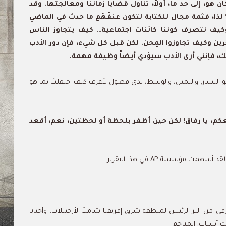
 هو، إلى حد ما، أولاً، تناول قضايا زماننا ومعالجتها. وقد
لذا، فثمة مجال للكتابة لتكون عنفَهْمِ ما حدث في الماضي
كيف نتصرف كوننا كائنات اجتماعية… كيف يتجاوز الناس
رين وكيف تجاوزوا المِحن. لكن قبل كل شيء، فإن دور الأدب
لك، فإنني أرى الأدب سيؤدي أيضاً وظيفة مهمة.
ك نحو اليسار، واليمين، والوسط، لدي فضول لأعرف كيف احتفلتَ بما هو
كم، يا رفاق! لكن حين أظفر بلحظة أو لحظتين، نعم، أقعد
 مؤسسة AP في هذا التقرير.
ي من البر الرئيس لمنطقة شرق إفريقيا شاملاً الأرخبيلات، وأحيانا
لك أسباب. المترجم