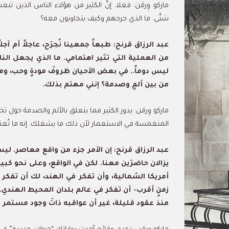
ماركو وِرمَن: فعلا. إنَّ الكثير من هؤلاء الناس الذين ت
شتَّى. ما الذي جرحهم وكيف يتجاوبون معه؟
عبد الرزاق قرنح: طبعاً جمعينا نُجرَح، عاجلاً أم آجل
من العملية التي تثير اهتمامي. ما الذي يجعل ال
ليس دوماً.. في بعض الأحيان ظروفَ مودةٍ وحب، وما
من بين ألمٍ وصدمة؟ إنني مهتم بذلك.
ماركو وِرمَن: يدور الكثير مما يتعلق بالألم والصدمة حول
المنغمسة في الاستعمار لأن ذلك ما يشغلك. إنه ما تُعنى 
عبد الرزاق قرنح: إن الأمر جزء من واقع معاصر. ل
يزالان حاضرَين معنا. لكن في الواقع، وعلى نحو كبير 
أمريكا الشمالية، وأن تفكر في الهند، لك أن تفكر 
زمنٍ أقرب- أن تفكر في عالم بلدان المحيط الهندي. و
منذ عقود قليلة، غير أن عواقبه ذاتَ وجود مستمر بي