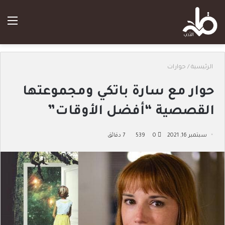
الق
الرئيسية
/
حوارات
حوار مع سارة باتكي ومجموعتها
القصصية “أفضل الأوقات”
سبتمبر 16, 2021
0
539
7 دقائق