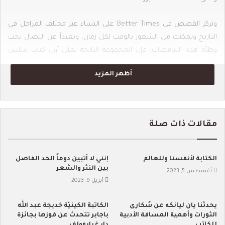
وتركز القصص في Better Times على النساء عبر مختلف المراحل في
التاريخ وتمكنك من الشعور بالوقت لكل زمان، وبعيداً عن النضال تحت
وطأة هذه التناقضات، فإن المجموعة الناتجة تمثل أول كتاب سلس
ومثير.
أظهر المزيد
سيث فرايد: إليك السطر الأول من قصتك “Lookaftering”:
مقالات ذات صلة
“لم تدرك لويزا أنها كانت حاملاً عندما أنجبت البيض”، وفي
قصص أخرى من Better Times، يعاني مجتمع بأكمله من نوع
من فقدان الذاكرة غير المتجانس أو تسعة من سكان ألاسكا
الكتابة لأنفسنا وللعالم
إنني لا أتبين دوماً الحد الفاصل
تقطعت بهم السبل عندما غرقت نهاية مدينتهم في المحيط
بين النثر والشعر
أغسطس 5, 2023
وطفت بعيدًا!، إن عوالم قصصك مبنية على أسس لا تصدق،
أبريل 9, 2023
ويشعر العديد منها بملاحظات لا تتزعزع للعالم كما هي، ولكن
يحدثنا يان ليانكه عن سُكارى
الكاتبة الكينيّة خديجة عبد الله
في جميع أنحاء العالم توجد أيضًا هذه المقاطع المنمقة الرائعة
الثورات وأهمية المسافة الأدبية
باجابر تتحدث عن فوزها بجائزة
والمزخرفة، هل يمكنك التحدث عما تعنيه هذه العناصر لك