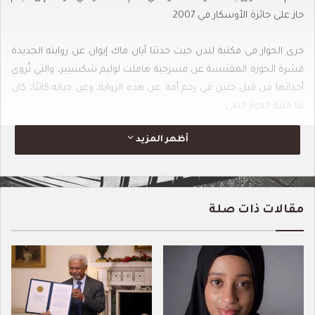
حاز على جائزة الأوسكار في 2007.
جرى الحوار في مكتبة لندن حيث حدثنا آيان ماك إيوان عن روايته الجديدة
قشرة الجوزة المقتبسة عن مسرحية هاملت لوليم شكسبير، والتي تُروى
أحداثها من قبل جنين في رحم أمه. عن هذه الرواية، وعن حياته كاتبًا، كان
لنا معه الحوار التالي:
أظهر المزيد
– أظن أن هذا هو كتابك السابع عشر، إن لم أكن مخطئاً؟
– إنه عملي القصصي السابع عشر، والروائي الخامس عشر. فأول كتابين
لي كانا مجموعة قصصية.
مقالات ذات صلة
– تندرج كتاباتك ضمن العديد من الأجناس الأدبية، بما في ذلك السيناريو
السينمائي، والأفلام التلفزيونية، أليس كذلك؟
– بلى. لقد وجدت نفسي، مؤخرا، منغمساً في كتابة السيناريو السينمائي
كثيرا. إذ لدي عملان قيد الإنتاج. وهما مقتبسان من كتابيّ قانون الطفل