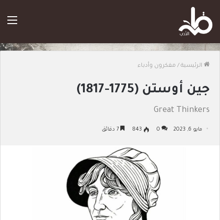
الق
الرئيسية
/
مفكرون وأدباء
جين أوستن (1775-1817)
Great Thinkers
مايو 6, 2023
0
843
7 دقائق