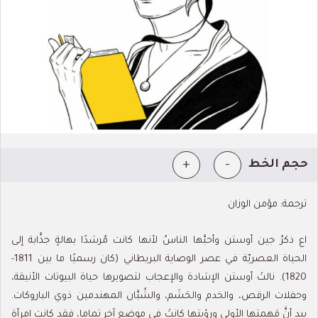
+
-
حجم الخط
ترجمة: مؤمن الوزان
اع ذكرُ جين أوستن وأحبَّها الناسُ لأنها كانت مُرشدًا بهالةٍ جذَّابة إلى
الحياة العصريّة في عصر الوصاية البريطاني (كان رسميًا ما بين 1811-
1820). نالتْ أوستن الإشادة والإعجاب لتصويرها حياة البيوتات الأنيقة،
وحفلات الرقص، والخدم والحَشَم، والشُبَّان المهندمين ذوي الباروكات.
بيد أنَّ مَهمتها الأولى ورؤيتها كانتْ في موضعٍ آخر تماما، فقد كانت امرأة