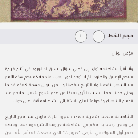
+
-
حجم الخط
مؤمن الوزان
وأنا أقرأ الشاهنامه توارد إلى ذهني سؤال، سبق له الورود في أثناء قراءة
ملاحم الإغريق والهنود، لمَ لا يُوجد لدى العرب ملحمة كملاحم هذه الأمم
فلا الشعر ينقصنا ولا التاريخ ينقصنا ولا من يتولى مهمة كهذه قديما
وحتى حديثا. فما السبب يا تُرى بعيدًا عن عدم شيوع شعر الملاحم عند
قدماء الشعراء وفحوله؟ لعليّ باستقرائي الشاهنامه أقف على جواب.
الشاهنامه ملحمة شعرية حفظت سيرة ملوك فارس منذ فجر التاريخ
بل وفجر الإنسانية، فهُم في الشاهنامه جرثومة البشرية ومادتها، ومنهم
ظهر أول الملوك في الأرض “جيرموت” الذي خضعت له بأمر الله الجن