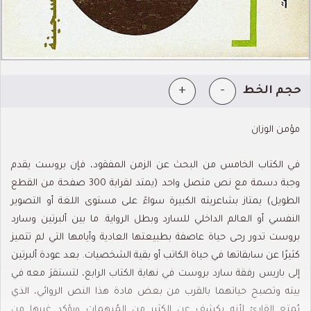
+
-
حجم الخط
مؤمن الوزان
في الكتاب الخامس من البحث عن الزمن المفقود، فإن بروست يقدم
وجبة دسمة مع نص متصل واحد (يمتد لقرابة 300 صفحة من القطع
الطويل) يمتاز بشاعريته الكبيرة سواءً على مستوى اللغة أو التصوير
النفسي أو العالم الداخلي للسارد وبطل الرواية.
ما بين ألبرتين وسارد
بروست تدور رحى حياة عاصفة بطبيعتها العادية وأيامها التي لم تتميز
كثيرًا عن سابقاتها في حياة الكاتب أو بقية الشخصيات. بعد عودة ألبرتين
إلى باريس رفقة سارد بروست في نهاية الكتاب الرابع، لتستقرَ معه في
بيته وتصبح حياتهما بالقرب من بعض مادة هذا النص الروائي، الذي
يُمتع القارئ لأنه يكشف عن الكثير من المُبهمات ويؤكد غيرها من