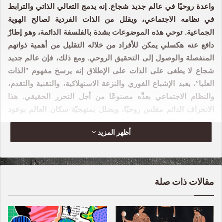
واعدة روحيًا في عالم جديد شجاع. إنه يدمج التعالي الذاتي والترابط
في نظامه الاجتماعي، ويقلل من الذات الفردية لصالح الهوية
الجماعية. توحي هذه الموضوعات بشدة بالفلسفة الدائمة، وهو إطارٌ
دافع عنه هكسلي يمكن للأفراد من خلاله التقليل من أهمية ذواتهم
المنفصلة والوصول إلى التحقيق الروحي. ومع ذلك، فإن عالم جديد
شجاع لا يطغى على الذات على الإطلاق إنه يرسخ مفهوم “الذات
العليا”، يعبد الإشباع الفوري والنزعة الاستهلاكية، والتقنية والتقدم،
والنظام الاجتماعي بعدِّه مصنوعًا من أجل التحرر الحقيقي. هذا
الانحراف الدائم مفلس روحيًا، ويضلل بمنهجيّة سكان العالم بوعود
كاذبة بالتحرر الموحد. ونتيجة لمنع مواطنيها من تحقيق وحدةٍ صوفية
أظهر المزيد
حقيقية، فإن سكان الدولة العالمية تضرروا روحيًا ونفسيًا- بعيدًا عن
السعادة والاستقرار، على الرغم من الكذبة التي كُيِّيفت للاعتقاد بها.
السؤال الأساسي للفلسفة الدائمة هو: كيف يتجاوز المرء الذات
مقالات ذات صلة
المنفصلة ويدرك وحدتها مع كل شيء؟ في عمله الواقعي، الفلسفة
الدائمة، يقدم ألدوس هكسلي إجابة من خلال مختارات للكثير من
الكتابات الصوفية لمختلف الأديان. في هجاء الخيال العلمي، عالم