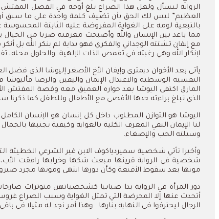
الرواية ليسأل ولعل هذا الصراع بلغ أوجه في الفصل المفتش ا
العظيم” ليس لك الحق بأن تضيف كلمة واحدة على ما سبق أن قل
بالتبعية لومه على الغواية المفروضة عليه الثابتة المحسوسة ع
مما باعد بين الإنسان والله وأصبحت معرفته ضربا من الخيال ين
مع إيفان تشتته الوجداني والفكري فهو بداية لم ينكر الله بل أ
لإنكار الله وهي رغبته في تقمص الذات الإلهية
والحلول محله، تفك
يأتي بعد الأخوان ديمتري وإيفان الأخ الأصغر إليوشا الذي فضل ا
النفسية الوسطية والاعتدال الإيمان واليقين والرضا فأليوشا ق
المارق اكتفى اليوشا بعد حواره العميق معه وقصة المفتش ال
الذي تبلغ براءته حدها الأقصى مع الأطفال وللطفل كما ذكرنا س
اليوشا هو التوازن المطلوب داخل كل إنسان هو الإنسان الكام
لنا الإيمان النقي المعرف الكلية بالغواية وكيفية تجنبها بالجمال
وسيلته الحب والإصغاء.
وأخيرا تأتي شخصية سميردياكوف الابن غير الشرعي الخطيئة الت
شخصية في الرواية قرينها مبعث شكها وخرابها رافقت الأب، 
موتها بعد سقوط الأقنعة وكأن دورها انتهى وموتها مجرد صيرورة
دور المرأة في الرواية بدا ضبابيا كشخصياتهن متوترات صار
أتحدث عنها إلا المحرضة التي تمثل الغواية وسبب الصراع غروسش
الرجال ليحترقوا في النهاية بنارها.. وهذا أمر نجد له مثيلا في 