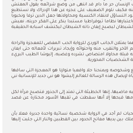
ك الإنسان حر ما دام قد انتهى من وضع شرائعه يقول المفتش
منه فكيف نلوم الضعيف على عجزه عن هذا الإدراك ولا نستطيع
التساؤل لانتقاد الكنسية ومحاولاتها جعل الدين ترفا ونخبويا
عتبارها نظاما ثيوقراطيا مستبدا ينكر على الفكر حريته، نعيش
له الشيطان ليصبح إيفان ذاته الشيطان ليكتشف اسبابه الحقيقية
ما يمثلان الجانب الوردي للرواية الحب المفضي للمعجزة والراحة
الآخر والتقرب منه واحتوائه وإيجاد تبريرات لأفعاله حتى ايفان
 قبلة محاولا امتصاص تشرده وغضبه، إليوشا الطيب البريء
لة الشخصيات المحورية.
وشخوصه ويمنحنا حلا واقعيا متوازنا هو المعجزة التي ساقها
اة لإيصال هذه الرسالة للعالم إليشوا هو نبي جديد للإنسانية نبي
ماضيها، إنها الخطيئة التي تمتد إلى الجذور فتصبح مرآة لكل
مها قبحها إلا أنها سقطت في ثقبها الأسود مختارة عن قصد
 لم أجد في الرواية شخصية نسائية واحدة جديرة فعلا بأن
بين يديها مفاتح الحدود بين القطبين والنار التي جلبت إليها