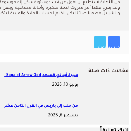
في النهاية أستطيع أن أقول عن أدب دوستويفسكي إنه موسوعة 
وقد يفرح فهذا أمر متروك لدقة تفكيره وأمانة مساعيه ويبقى د
والشر بل قطعنا صلتنا بكل القيم لحساب المادة والفردية ليت
فيسبوك
تويتر
مقالات ذات صلة
سيرة أود ذي السهم Saga of Arrow Odd
يونيو 10, 2026
من حلب إلى باريس في القرن الثامن عشر
ديسمبر 6, 2025
اترك تعليقاً