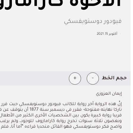
الأخوة كاراماز
فيودور دوستويفسكي
أكتوبر 15, 2021
+
-
حجم الخط
إيمان العزوزي
إنَّ هذه الرواية آخر رواية للكاتب فيودور دوستويفسكي حيث ق
قريبا رواية كبيرة يكون بين الشخصيات الأخرى الكثير من الأطف
وبغضون ثلاثة سنوات تخرج رواية كارامازوف للوجود، ولم يرغب
واضح فكر دوستويفسكي فهو القائل متحديا قراءه “أما أنا، فلم أ