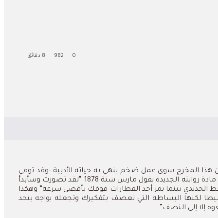
0
982
8 دقائق
ن هذا المخرج سوى عمل ضخم ينهي به حياته الأدبية -وقد توفي
تاركا نهايته مفتوحة- فقرر في ديسمبر سنة 1877 أن يتوقف عن فعل أي شيء غير الكتابة، اهتم بجمع الملاحظات والمذكرات التي تكون مادة روايته الجديدة يقول مارس سنة 1878 “لقد تصورت وسأبدأ
لخط الحديدي بينما يمر أحد القطارات فوقك بأقصى سرعة” وهكذا
بسيطا لكنها البساطة التي تعصف بتفكيرك وتجعله يواجه بتحد
ه إلا إلى النصف”.