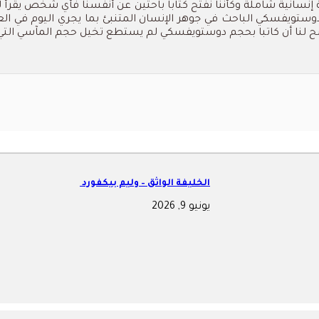
إنسانية شاملة وكأننا نفتح كتابا باحثين عن أنفسنا فأي شخص يقرأ
وستويفسكي الباحث في جوهر الإنسان المتنبئ بما يجري اليوم في العا
ضح لنا أن كاتبا بحجم دوستويفسكي لم يستطع تخيل حجم المآسي التي
الخليفة الواثق – وليم بيكفورد
يونيو 9, 2026