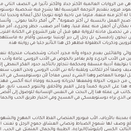
هي من الروايات العالمية الأكثر جدلا والأكثر تأثيرا في النصف الثاني
جموند فرويد بتقديم الترجمة الفرنسية لها يشرح فيه شخصية دوستويفس
كثر منه متعة، ملزما من ناحية كونه تتويجا لكل أعماله وتحديا لذاكر
بح العمل بالنسبة لي أكثر صعوبة”، “أني أفكر دائما بموتي… وأتساء
ة بمكان أن أجعل منه عملا فنيا، وهذا أمر صعب، خطر وجريء، أمر مقد
في تحصيل مادته للرواية فهو قبل أن يقرر الشروع في الكتابة ا
تيخون زادفسكي بل رحل إلى دير أوبتينا بوستين وأقام به فاستلهم 
 الروائي والقائلين بعدم جدواه وأنه مجرد أحداث وشخصيات متحركة ن
 روايتين من الأدب الرديء ولم يغامر بالخوض في الأدب الروسي عام
توليفة أدبية منسقة ومحكمة تتجاوز بالتأكيد حدود الفكر النمطي إلى
يضيف وصفا آخر للكاتب ويلقبه بأنه نبي الأدب الروسي ونحن العرب سن
ل ليومنا المعاصر وهذا الشيء ليس مفاجأ لأن دوستوفيسكي في النها
اضي من جبروت الدولة وقمعها لحرياته وسجنه ووفاة ابنه ألكسي ف
هذا على الحرية كمبدأ وعلى القيم والأخلاق والتنوير كسبب تابع، م
 الكاتب في عمله هذا إلى البحث في النفس الإنسانية للوصول إلى أقصى
اص الذي يراه دوستويفسكي في المسيح وفي اختيار طريق الحب والجمال 
دينة بالأرياف، الأب فيودور المتصابي الفظ الكاذب المهرج والشهواني
ي أبلغ وصف لها شموخ الضباط وتصابي العشاق جموح الرجل و تعنت الطف
ثالث الكسي (ايليوشا)البراءة، الطيبة والجمال المتمثل في الحب، ا