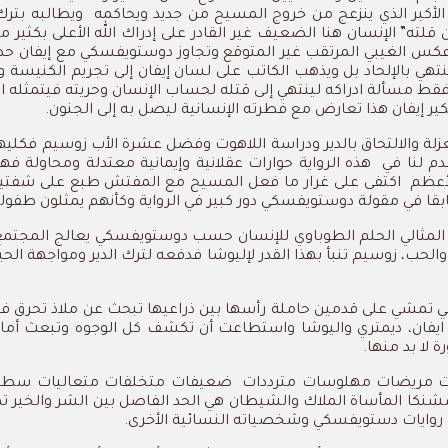
لأكبر الذي ينزعج من خروج المسيح من جديد ويحاكمه
ويطالبه بتر
ته” الإنسان هنا الضعيف غير القادر على إدراك الله الأعلى بكثير 
كس الغيبي المرتقب غير المتوقع وتجاوز دوستويفسكي مع إيفان حدود 
تهي بالإلحاد بل ويذهب الكاتب على لسان إيفان إلى تجريم الكنيسة وا
نكر فقط مسألة ادراكه لينتهي إلى قتله لحساب الإنسان وحريته فيتمث
ير إيفان هذا تعارض مع فطرته الإنسانية ليصل به إلى الجنون.
لعزلة والالتحاق بالدير ودراسة اللاهوت وفضل عشرة الأب زوسيم فكليه
دم لنا في
هذه الرواية حوارات عقلانية وإيمانية معتدلة ومحاولة فهم 
أعظم
اكتفى على غرار ما فعل المسيح مع المفتش طبع على شفتيه
ابقا في مقولة دوستويفسكي دور كبير في الرواية وكأنهم يمثلون طفو
ل المثالي الحلم الطوباوي للإنسان حسب دوستويفسكي يعالج المجتمع 
 والحب، زوسيم تنبأ بهذا القدر لإليوشا فدفعه لترك الدير ومواجهة الحي
ي تمشي على قدمين حاملة رأسها بين ذراعيها تبحث عن ملاذ تحرق فيه 
ايفان، ديمتري واليوشا واستطاعت أن تكشف كل الوجوه وتبعث أما
 لا بد منها.
خات مريضات مهلوسات مترددات
ضعيفات متخلفات متعاليات سطحيات
نكا المأساة الملاك والشيطان هي الحد الفاصل بين الشر والخير تملك 
باقي روايات دستويفسكي وشخصياته النسائية الأخرى.