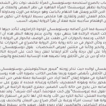
صاب بالصرع استخدمه دوستويفسكي كمرآة تكشف ذوات باقي الشخصيا
جالية تظهر غروسشنكا المرأة العاهرة في نظر البعض والملاك في نظ
بن الأكبر ويعلل هذا الاتهام بالباعث وهو حرمانه من الإرث ومحاولة 
حكم الفعلي للقدر وللقارئ، هذا ملخص بسيط للرواية التي تتكون من 
إهتمام سأجيبه عليه فعلا أن يقرأ الرواية ليعرف السبب .
ليسية فما الذي أضافه دوستويفسكي للإخوة كارامازوف لتأخذ حيزها الض
المياه الراكدة هنا ينتهي دوره
والذي يدعم وجهة النظر هذه أن ال
عليه الكاتب ودعمه بالحوارات التي طغت على الوصف فالحوار في الرواية
 وكأن الحوار في حد ذاته رواية داخل الرواية فالصراع في الحوارات غ
والخير وكأننا في مثلثين لعرض الشخصيات
يقول دوستويفسكي عل
نا على أول درجة وأنت أكثر ارتفاعا لنقل ربما كنت على الدرجة ال
و دين بل على الأخلاق وما تضيفه هذه الإنسانية للمجتمع واليوشا ه
يفسكي لوالده حيث تذكر زوجته “فيدور ميخائيلوفيتش دوستويفسكي كان
لل الأخلاقي بأبغض صوره وربما يعكس الكاتب بصورة الأب هذه روسيا 
ة في مقولة إيفان “كلما ازداد حبي للإنسانية جملة نقص حبي للبشر أ
 الفخور بذاته وبقوته المتعجرف بأفكاره ورغباته فنجده لا يتورع ع
 حتى يخرج من حالة تأنيب الضمير، ديمتري الفردية الراغبة في الو
زواته تقول عنه غروسشنكا” وإن كنت متوحشا، أعرف أنك شريف”، وقد ت
واحدة الفشل، ثنائية الكره بين الأب وابنه كان لها تاثير في استفزاز 
ية هنا ليست امرأة ورغبة بل أفكار صراع بين الايمان والتجذيف ورب
انسجام الشاملين والعالميين لقاء دموع طفل صغير واحد يسقط شهيدا