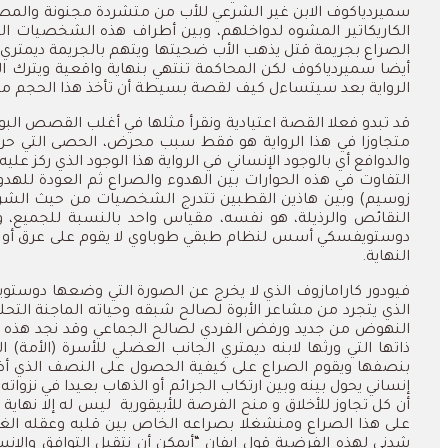
سميردياكوف الابن غير الشرعي للأب من متشردة مجنونة والم
الكاريكاتير المشوه لدواخلهم، وبين أطراف هذه الشخصيات الر
الصراع بجريمة قتل يذهب الأب ضحيتها ويتهم بالجريمة ديمتري الا
أيضا سميردياكوف لكن المحاكمة تنتهي بنهاية واقعية ويترك ال
الرواية بعد سيتساءل كيف لقصة بسيطة أن تأخذ هذا الحجم من ال
قد تبدو فعلا القصة اعتيادية ونقرأ مثلها في أغلب القصص البو
متجاوزا في هذا الرواية هو فقط سبب محرض، الحصى التي حركت 
والدوافع أي بالوجود الإنساني في الرواية هذا الوجود الذي ركز 
التفاوت في هذه الحوارات بين الهدوء والصراع ثم العودة للهدوء
زوسيم) وبين هاذين القطبين تتدرج الشخصيات من حيث الشر 
النقائص والرذيلة، هو نفسه، مقياس واحد بالنسبة للجميع، وأ
دوستويفسكي أسس لنظام طبقي طوباوي لا يقوم على عرق أو جاه أ
النهاية.
فيودور كارامازوف الذي لا يخرج عن الصورة التي وضعها دوستو
الذي يتجرد من مشاعر الأبوة لصالح شبقه وحياته الماجنة التح
النهوض من جديد ورفض الفردي لصالح الجماعي وقد نجد هذه الفكر
ذاتها التي ورثها لابنه ديمتري الجانب العضلي للأسرة (الأمة)
بنصفها ويقوم الصراع على كيفية الحصول على النصف الذي أضاعه
إنساني يحول بينه وبين ارتكاب الجرائم أو الذهاب بعيدا في ن
أن كل تجاوز للأخلاق و منح الفرصة للأبيقورية
ليس له إلا نهاية 
على هذا الصراع ومنشغلا بصراعه الخاص بين قلبه وعقله الغوا
شدني لهذه الفرضية قول إيفان “أيمكن أن نتقبل التوافق وال