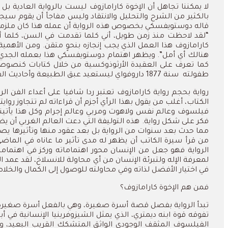
لا يمكننا تجاهل أن الإخوة كارامازوف ليست بالرواية العادية بل 
بالكثير من الشرح والتحليل والانتقاد وليس مفاجأ أن يقوم سي
قاله دوستويفسكي بخصوص هذه الرواية أن عمله هذا كان ملزما له أ
“لقد لاحظت منذ زمن طويل، أني كلما تقدمت في السن، كلما أص
كارامازوف هذا العمل الذي يجب إنجازه بنحوٍ متقن. ومن الأهمي
هنالك أي أمل”.
ويظهر اهتمام دوستويفسكي هذا بعمله الجدي 
كما تعرف على العقيدة الأرثوذوكسية من خلال كتابات كنصوص 
طفولته
سنة 1877 داروفواي ليستعيد عبق الطبيعة وأحاديث القرويين وذكريات الطفولة فظهر كل هذا التأثير جليا في روايته هذه.
رواية بحجم رواية كارامازوف تعتبر ردا شافيا على أعداء الفن
الكتاب، أغلب من يقول بهذا الرأي أجزم أن قراءاته لم تتجاوز
فيلسوف وعالم نفس ولاهوت ومربي وعالم إجرام وكل هذا يأتينا ب
فكر على شكل رواية. هذه التوليفة التي دعت العالم الغربي أن 
مما حدث بعد سنوات من الرواية بل بعد عقود منها وتأثيرها يص
من قرأ سيرة الكاتب أن يظهر له مدى تأثير ما عاناه في الم
الرواية فهو جعل من الإنسان محور اهتماماته وركز في اهتمامه 
لمعرفة الإله ولتبرئة الإنسان من أي محاولة للانسلاخ، لقد عمد
في اختيار الأفضل لذاته وفي محاولته للوصول إلى الكمال والخل
فمن هم الإخوة كارامازوف؟
تبدأ الرواية بفصل قصة أسرة صغيرة، وهي بالفعل أسرة صغيرة بم
تفوقه قوة ابنه ديمتري، الذي يمثل الشيزوفرينيا الإنسانية ف
الفيلسوف المثقف الوجودي الواثق المتشكك القريب البعيد، وال