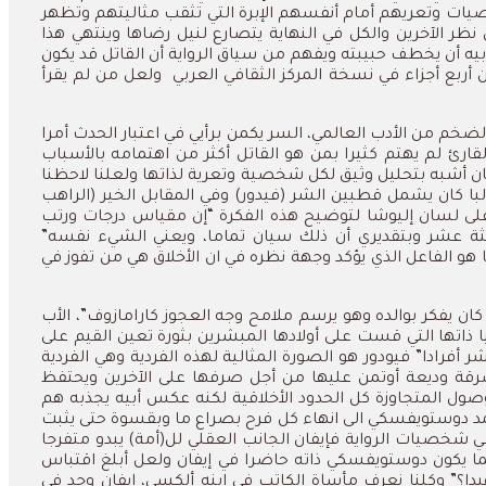
ت وتعريهم أمام أنفسهم الإبرة التي تثقب مثاليتهم وتظهر
ر الآخرين والكل في النهاية يتصارع لنيل رضاها وينتهي هذا
أبيه أن يخطف حبيبته ويفهم من سياق الرواية أن القاتل قد يكون
أربع أجزاء في نسخة المركز الثقافي العربي
ولعل من لم يقرأ
خم من الأدب العالمي، السر يكمن برأيي في اعتبار الحدث أمرا
قارئ لم يهتم كثيرا بمن هو القاتل أكثر من اهتمامه بالأسباب
 كان أشبه بتحليل وثيق لكل شخصية وتعرية لذاتها ولعلنا لاحظنا
البا كان يشمل قطبين الشر (فيدور) وفي المقابل الخير (الراهب
ى لسان إليوشا لتوضيح هذه الفكرة “إن مقياس درجات ورتب
ثالثة عشر وبتقديري أن ذلك سيان تماما، ويعني الشيء نفسه”
و الفاعل الذي يؤكد وجهة نظره في ان الأخلاق هي من تفوز في
 يفكر بوالده وهو يرسم ملامح وجه العجوز كارامازوف”، الأب
ذاتها التي قست على أولادها المبشرين بثورة تعين القيم على
فرادا” فيودور هو الصورة المثالية لهذه الفردية وهي الفردية
لى سرقة وديعة أوتمن عليها من أجل صرفها على الآخرين ويحتفظ
صول المتجاوزة كل الحدود الأخلاقية لكنه عكس أبيه يجذبه هم
عمد دوستويفسكي الى انهاء كل فرح بصراع ما وبقسوة حتى يثبت
باقي شخصيات الرواية فإيفان الجانب العقلي لل(أمة) يبدو متفرجا
ما يكون دوستويفسكي ذاته حاضرا في إيفان ولعل أبلغ اقتباس
؟” وكلنا نعرف مأساة الكاتب في ابنه ألكسي، إيفان وجد في