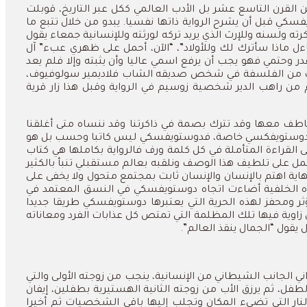
 من القرن التاسع عشر بل الأدب العالمي ككل عبر التاريخ، قوبلت
كي قبل أن يشرح الرواية ذاتها نفسيا. يبدو من خلال تتبع ما
ته ولسنه وللإرث الذي يريد تركه لورثته وللإنسانية جمعاء يقول
ل ماذا سأترك لك وللأولاد”، “الآن، أحمل على ظهري عبء” آل
ر وحتمي فهو يجب أن يرفع اسمي عاليا وأن يثبته وإلا فلم يعد
قترب من الفلسفة في شخص صديقه الشاب فلاديمير سولوفيوف،
من راهب الدير شخصية زوسيم في الرواية وقبل هذا زار قرية
تعاطف معها وقد تترك بصمة في ذاكرتنا وقد ننساه متى أغلقنا
ة وأدب دوستويفكسي خاصة، فدوستويفسكي ليس كاتبا وحسب بل هو
 القراءة المتأملة في كل كلمة ورف فالرواية بكاملها هي كتاب
عمل على تلطيف هذا الوصف ونلقبه بعالم مستقبلي تنبأ بالكثير
ية اهتم بالإنسان والإنسان ثابت بمجتمع متحول ولا يخفى على
هذه الخلفية أضاءت اتجاه دوستويفسكي في النسق المعتمد في
ؤثر ومحفز لهذه الحرية التي يعتبرها دوستويفسكي طريقا جديدا
 زاوية فيها تلك المظلمة التي تمتص كل عذابات الفرد ومعاناته
يقول “الجمال ينقذ العالم”.
 الجانب الشيطاني من الإنسانية، ينجب من زوجته الأولى والتي
ل، ثم يرزق الأب من زوجته الثانية الهستيرية بطفلين، إيفان
لنار التي تضيء المكان وتجلب إليها باقي الشخصيات ثم أخيرا