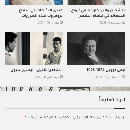
بوشكين والبريكان: تلاقي أرواح
صدى الندّاهات في سماع
الشوارعُ رائعةٌ، الترام الأُم:
القصائد في فضاء الشعر
بروفروك غناء الحوريات
سبتمبر 3, 2025
فبراير 16, 2024
كانتْ تَرمِشُ كَهربائيّاً بِمَرَحٍ
الشوارعُ رائعةٌ، الترام الأُم:
أرسلتْ مَاكينات لكَنْسِ القُضبان
أيمي لوويل 1874-1925
الشاعر القتيل.. تيسير سبول
كان ماندلشتام محظوراً زمنا طويلا، لكن رُفع هذا الحظر سنة 1956،
أغسطس 17, 2023
ديسمبر 15, 2022
والآن جميع قصائده منشورة.
*
اترك تعليقاً
قسطنطين بالمونت
لن يتم نشر عنوان بريدك الإلكتروني.
الحقول الإلزامية مشار إليها بـ
*
كان لبالمونت وزوجته الثانية إيكاترينا أندرييفا بالمونت ابنة تدعى نينا.
ا