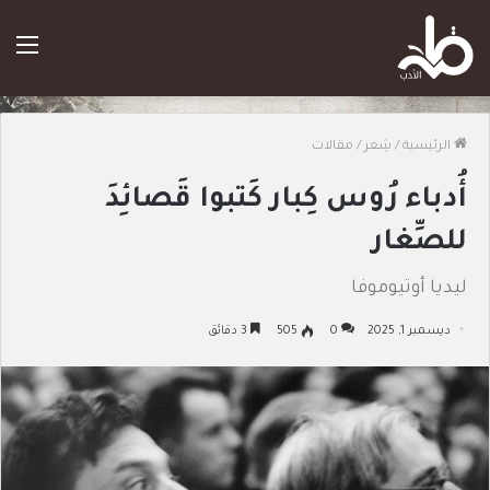
الق
الرئيسية
/
شِعر
/
مقالات
أُدباء رُوس كِبار كَتبوا قَصائِدَ
للصِّغار
ليديا أوتيوموفا
ديسمبر 1, 2025
0
505
3 دقائق