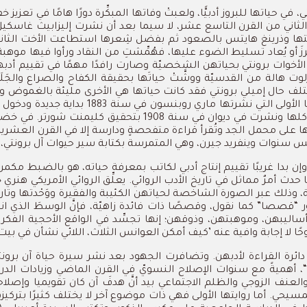
ي،
في
حياتها
للبروز
أدبيًّا،
ولعبتْ
وفاتها
المبكِّرة
دورًا
هامًا
في
تعزيز
خف
لثاني
من
القرن
التاسع
عشر،
لا
سيما
بعد
أن
نشرت
إليزابيث
غاسكيل
تها
وذرينغ هايتس
بالصعود
ثم
بفضل
شِعرها
استطاعت
الأخت
الثان
زَ
أو
يُعاد
تسليط
الضوء
عليها،
فهُمِّشتِ
من
النقاد
ورأوا
فيها
موهبة
الأخوات
برونتي
بحياتهن
الشخصيّة
وصارت
رافدًا
مهمًا
في
تقييم
أدبه
لوت
هالة
من
القدسيّة
ووشَّتْ
حياتَها
بحقيقة
الكفاح
والصراع
والجَلَ
تلف
حال
إميلي
برونتي
فقد
كانت
حياتها
هي
الأخرى
مليئة
بالغموض
وا
الأولى
التي
نشرتها
ماري
روبنسون
في
سنة
1883
بداية
جديدة
ودخول
لها
ونشرت
في
ديوان
في
سنة
1908
بتحقيق
كليمنت
شورتر
.
في
خضمّ
ا
على
محمل
الجد
وتُقرأ
قراءة
متفحصةٍ
ودارسة
إلا
في
القرن
العشرين
س
سنوات
وينفريد
جيرن،
وهي
المتمرسة
بكتابة
سير
حيوات
آل
برونتي،
وإن
بدا
غريبًا
تقييم
إنتاج
أدبي
لكاتب
بمعرفة
حياته،
هو
بالضبط
مكمن
حدث
أمرٌ
مماثل
في
تاريخ
الأدب
الروائي
.
يعلِّق
الروائي
الأمريكي
هنري
ج
،
وذلك
عبر
الصورة
الشاخصة
لحياتهن
الكئيبة
والفقيرة
ووَحْدتها
وتار
ر
“
قصصا
”
كما
نقول،
وقصصًا
ذات
فائدة
زاهيّة،
فإنَّ
الوسطَ
الذي
ان
ساليبهن،
وموهبتهن،
وذوقهن؛
إنها
تجسِّد
في
الواقع
الأحجية
الفكري
ًا
لا
إجابة
وافية
عنه
’
كيف
أمكن
العوانس
الثلاث،
اللائي
نشأن
في
بيت
دائرة
القراءة
لأدبهن
.
وتضافرت
الجهود
بعد
نشر
سيرة
حياة
آن
برون
“
،
أهميةً
مع
سنوات
الإصلاح
النسويّ
في
القرن
الماضي
وزيادات
الدر
العنف
الزوجي
والظلم
الاجتماعي
بيد
أنَّ
هدفَ
آن
كان
تقويميا
وإصلاح
مسيحي
.
أما
روايتها
الأولى
فهي
ذات
موضوع
آخر
لا
يختلف
كثيرًا
بتركيز