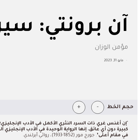
آن برونتي: سير
مؤمن الوزان
مايو 31, 2023
+
-
حجم الخط
’
إن أغنس غري ذات السرد النثري الأكمل في الأدب الإنجليز
كبيرة دون أي عائق. إنها الرواية الوحيدة في الأدب الإنج
في مقام أعلى
‘
.
جورج
مور
(1852-1933)
،
روائي
أيرلندي
.