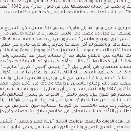
ي
بامتياز
ولوج بيته
ومجالسة
عائلة
باتريك
كأنه
فرد
من
العائلة،
بيد
أ
ك
إذ
تكتب
في
رسالة
لصديقتها
نيلي
في
كانون
الثاني
/
يناير
1842: “
قعد
ة
“.
لم
يكتب
لهذا
الحب
خاتمة
جميلة
وبقي
قصة
غير
مكتملة
بسبب
ر
ثورب
غرين
وعودتها
إلى
هاورث،
وسبق
ذلك
فشل
فكرة
الشروع
في
نفسهن
بلا
عمل
ولا
مصدر
دخل
وليس
لديهن
إلا
ما
تركته
خالتهن
من
إ
غنس
غري
ووذرينغ هايتس
”
المنشورتين
في
طبعة
خاصة
سنة
1850
ع
بخط
يدها
.
وبالطبع
لم
أكن
متفاجئًا
وعارفًا
بأنها
كانت
قادرة
على
نَظْمِ
ا
ه
ما
تكتبه
النساء
عموما
.
رأيته
شعرًا
مكثَّفًا
وموجزًا،
وقويًا
وحقيقيًا
.
و
ها
طالبةً
مني
الاطلاع
عليها
بما
أنَّ
قصائد
إميلي
قد
أبهجتني
.
ولم
أ
كشف
آن
لقصائدها
التي
كانت
تدوَّنها
في
سنواتها
السابقة
صدورَ
ديو
سماء
مستعارة
هي
(
آكتون
بيل
“
آن
“
،
إيليس
“
إميلي
“
،
كُورير
“
شارلوت
).
احًا
على
مستوى
المبيعات
أو
التلقي
الأدبي
والنقدي
لذا
قررت
الأخوات
الثلاث
كتابة
روايات
أغنيس
غري
لآن،
ووذرينغ
هايتس
لإميلي،
والأست
سعت
بعد
ذلك
لإقناع
الناشرين
بروايتها
وجاءها
في
الأخير
رفضٍ
محتر
/
أكتوبر
1847
ولمّا
تُنشر
بعد
روايتي
آن
وإميلي
إلا
بمرور
ثمانية
أشهر
تقر
ستعار
هو
آكتون
بيل
.
وجدير
بالذكر
أنَّ
الأخوات
لم
ينشرن
أعمالهن
بأس
تب
شارلوت
عن
هذا
القرار
’
ولنفورنا
من
إطلاع
الناس
على
هُويَّاتنا
ارتأ
ّة، ولم نرغب بالكشف عن هُوياتنا النسائية -دون الافتراض في حينها أ
ولاحظنا بأنَّ النقَّاد أحيانا يستعملون في عقابهم سلاحَ الشخصنة، وفي 
في
هذه
الرواية
فأردفتها
بروايتها
الثانية
“
نزيلة
قصر
ويلدفيل
“
،
ونُشرت
لاجتماعي
النقدي
الصريح
واللاذع،
الذي
كان
سببًا
في
رفض
شارلوت
من