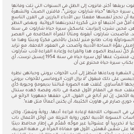
وت
بريقها
أكثر،
فانزوت
إلى
الظلِ
في
السنوات
التي
تلت
وفاتها
سيرة
حياتها
“
حياة
شارلوت
برونتي
“
،
فاقترن
الصيتُ
والشهرةُ
ية
أن
تحجزَ
لنفسها
مقعدًا
بين
الأدباء
البارزين
في
القرن
التاسع
أقلَّ
من
أختيها
أو
حتى
مُكررة
لتجربتهما
الروائية
.
وبغض
النظر
ن،
فحين
نشرت
إليزابيث
غاسكيل
سيرة
حياة
شارلوت
في
سنة
د،
فأصبحت
شارلوت
أيقونة
ومثالًا
للمرأة
المكافحة
في
العصر
لسوداويّة
وذات
طابع
مثير
للجدل
بالأخص
فكريًا
ودينيًا
وهذا
ما
إميلي
بقوَّة
الساحة الأدبية
وأضحت
في
العقود
اللاحقة،
مع
تزايد
ِ
كلِّ
تسليط
الضوء
هذا
والقراءة
وإعادة
القراءة
لأدب
شارلوت
،
فنشرتْ
عنها
أول
سيرة
حياة
في
سنة
1954
إيسيل
ترست،
أي
بكتابِ
سيرة
حياة
محترمٍ
عن
آن
.
الشهرة
وبداءتها
فنُظرَ
إلى
أدب
الأخوات
برونتي
وحياتهن
نظرة
يمس
على
ذلك
فيقول
’
لا
يزال
الإرث
الرومانسي
للأخوات
برونتي
يخها
المأساوي
.
عُلقت
هذه
الصورة
قُبالتنا
بديمومةٍ
وحيوية
كأي
بثقت
منه
في
المقام
الأول
قصةٌ
في
ذاته،
وقصة
كهذه
ستنال
ة
الأكمل،
إنْ
لم
أبالغ
في
القول،
التي
حققها
جمهورنا
الرائع
في
خوري
صارم
في
هاورث
الكئيبة،
أن
يكتبن
أعمالًا
مثل
هذه
‘.
تي
في
السنوات
اللاحقة
لإعادة
قراءة
أدبها،
روايةً
وشِعرًا،
وكان
اسات
النسوية
الأدبية
لكون
رواية
النزيلة
من
أوائل
الأعمال
ذات
يا
لا
تخريبيا
أو
عشوائيا
غير
موجَّه
مُقدَّم
في
إطار
محافظ
دينيًا
ها
على
شقَّين
مُهميْن،
الأول
هو
معاناة
المرأة
في
مهنة
المربية،