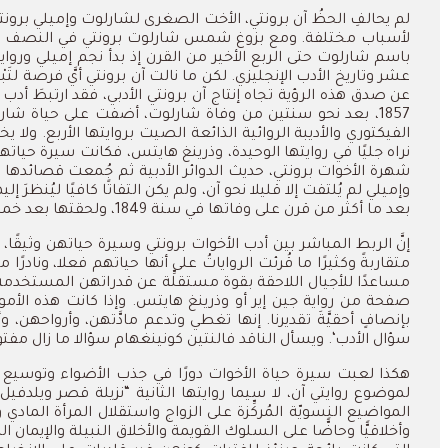
لم
يحالفِ
الحظُ
آن
برونتي،
الأخت
الصغرى
لشارلوت
وإميلي
برونت
لأسباب
مختلفة
.
ومع
بزوغ
شمس
شارلوت
برونتي
في
النصف
ا
باسم
شارلوت
حتى
الربع
الأخير
من
القرن
إذ
بدأ
نجم
إميلي
ورواي
عشر
وتاريخ
الأدب
الإنجليزي
.
لكن
ما
نالت
آن
برونتي
أيَّ
فرصة
لتَبْر
عن
صدق
هذه
الرؤية
تجاه
إنتاج
آن
برونتي
الأدبي،
فقد
ارتبطَ
أدب
1857
،
بعد
نحو
سنتين
من
وفاة
شارلوت،
أضفت
على
حياة
شار
الفيكتوري
والأديبة
الروائية
الذائعة
الصيت
بروايتها
الأربع
.
ولا
يخ
نراه
جليًا
في
روايتها
الوحيدة،
وذرينغ هايتس،
فكانت
سيرة
حياتها
شهرة
الأخوات
برونتي،
حديث
الدوائر
الأدبية
ثم
جُمعت
قصائدها
ك
وإميلي
لم
يُلتفت
إلا
قليلا
نحو
آن،
ولم
يكن
التفاتًا
كافيًا
ليُنظرَ
إليه
بعد
ما
أكثر
من
قرن
على
وفاتها
في
سنة
1849
،
ولحقتها
بعد
خم
إنَّ
الربط
المباشر
بين
أدب
الأخوات
برونتي
وسيرة
حياتهن
وثيقًا،
متقاربةً
وكثيرًا
ما
قُرئت
الرواياتُ
على
أنها
حياتهم
فعلا،
ونادرًا
ما
مساعدًا
للأجيال
اللاحقة
بقوة
مستقلِّة
عن
قدراتهن
المستخدمة
صفحة
من
رواية
جين
إير
أو
وذرينغ هايتس
.
وإذا
كانت
هذه
الأمو
بإنصافٍ
أحقيَّةَ
تقديرنا
.
إنها
تغطي
وتدعم مادَّتهن،
وأرواحهن،
وأ
سؤال
الأدب
‘.
ويسأل
الناقد
فالنتين
كونينغهام
سؤالا
ما
زال
مفتوح
هكذا
لعبت
سيرة
حياة
الأخوات
دورًا
في
جذب
الأضواء
وتوسيع
لموضوع
روايتي
آن،
لا
سيما
روايتها
الثانية
“
نزيلة
قصر
ويلدفيل
المواضيع
النسويّة
المُركِّزة
على
الزواج
واستقلال
المرأة
المادي
و
وأخلاقيًّا
وحاضًّا
على
السلوك
القويمة
والأخلاق
النبيلة
والإيمان
ال