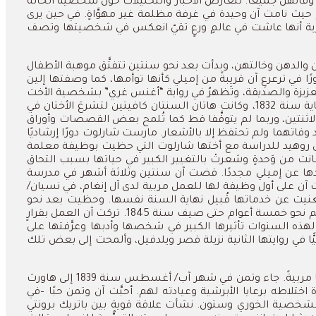
وفاتهنَّ
جميعا
.
تتعارضُ
الأخبار
والتحليلات
حول
شخصية
الخالة
حيث
نامت
آن
وحيدة
في
غرفة
مظلمة
غير
مهوَّاةٍ
.
في
حين
يرى
ة
أنها
عاشت
في
عالمٍ
ورعٍ
تقيّ
انعكس
في
شخصيتها
وتصف
والدهن
وخالتهن،
وبدأت
بعد
نحو
سنتين
تتفتَّق
موهبة
الأطفال
رًا
في
ترعرعِ
آن
قريبةً
من
إميلي
كأنها
توأمها،
كما
وصفتها
إلين
عزيزة
والصديقة،
وتَظهرُ
في
رواية
“
أغنس
غري
”
بشخصية
الأخت
ية
سنة
1832
،
وكانت
هاتان
السنتان
كافيتين
لتشرعَ
الأختان
في
لاثنتين،
وربما
لم
يتوقَّفا
قط
كما
تُلمح
بعض
القصصات
وأوراق
وفاتهما
ولم
تحتفظ
إلا
بالأشعار
.
مارست
شارلوت
دورًا
إرشاديًا
روهيد
للدراسة
مع
أختها
شارلوت
التي
حظيت
بوظيفة
معلمة
انت
من
وَحدةٍ
وشعرتْ
بالتغيير
الكبير
في
حياتها
بسبب
التحاق
ها
عن
إميلي
مجددًا
.
قضت
آن
سنتين
وثلاثة
أشهر
في
مدرسة
آن
على
أول
وظيفة
لها
للعمل
مربية
لدى
آل
إنغام،
في
نسيان
/
غنيت
عن
خدماتها
قُبيل
نهاية
السنة
نفسها
.
وحظيت
بعد
نحو
نحو
خمسة
أعوام
حتى
صيف
سنة
1845.
تركت
آن
العمل
بقرارٍ
لهذه
السنوات
تأثيرها
الكبير
في
شخصها
وأدبها
وعرَّفتها
على
ًا
في
روايتها
الثانية
نزيلة
قصر
ويلدفيل،
وألمحت
إلى
بعض
تلك
مربيةً
.
جاء
وتمن
في
شهر
آب
/
أغسطس
سنة
1839
إلى
هاورث
اختلاطه
برعايا
الأبرشية
وعيادته
لهم
.
أحبَّت
آن
وتمن
حبًا
–
في
شخصية
الخوري
وستون
.
نشأت
علاقة
قوية
بين
باتريك
برونتي