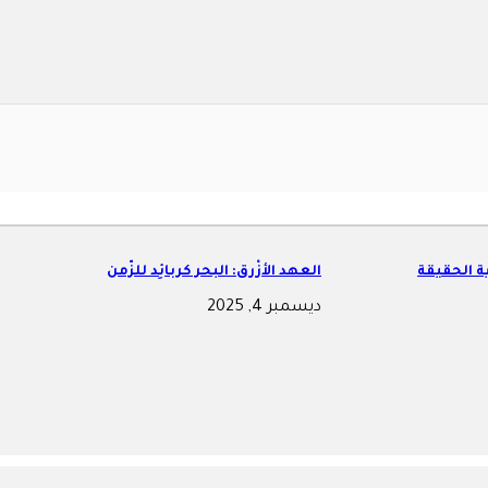
ة الحقيقة
العهد الأزْرق: البحر كربائِد للزّمن
ديسمبر 4, 2025