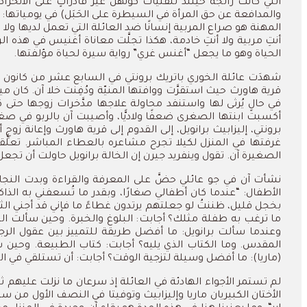
التي
كانت
رائجة
حينئذ
للفتيات
كونهن
غير
قادراتٍ
على
الانخرا
والمدافعة
عن
حق
المرأة
في
السيطرة
على
الحَبَل
)
في
يومياتها
 “
المهنة
هو
صراع
المربية
إنسانًا
ضد
العائلة
التي
تعمل
لديها
ولا
ت
أنتِ
مربية
ولا
أنتِ
خادمة،
هكذا
تجلَّت
معاناة
أغنيس
في
هذه
الر
الحياة
وهو
ما
يجعل
“
أغنس
غري
”
رواية
سيرة
لحياة
مؤلفتها
.
شهدَت
عائلة
الخوري
باتريك
برونتي
في
السابع
عشر
من
كانون
قرية
هاورث
حيث
استقرَّت
ووافتها
المنيّة
ودُفِنت
خلا
آن
.
كان
ميل
في
حالٍ
يُرثى
لها
واستنفد
محاولة
علاجها
مدَّخرات
زوجها
حتى
ك
أكسبت
ابنتها
الصغرى
ضعفًا
ولاديًّا،
وأصيبت
آن
بالربو
في
صغر
برونتي،
إليزابيث
برانويل،
إلى
القدوم
إلى
قرية
هاورث
وإعانة
زوجِ
أ
غرفتها
في
المنزل
لكيلا
تجرح
مشاعره
بالعطاء
المباشر
.
تعلَّ
الصغيرة
آن
.
تقول
وينفريد
جيرن
إن
الخالة
برانويل
حاولت
أن
تجعل
نشأت
آن
في
جو
عائلي
حضَّ
على
المعرفة
والقراءة
وبدت
النجا
الأطفال
: “
عندما
كان
أطفالي
صغارًا،
وبقدر
ما
تُسعفني
به
الذاك
بخجل
قليل،
ظننتُ
لو
جعلتهم
يرتدون
غطاءً
ما
فإني
قد
أجني
الث
ما
ترغب
به
طفلة
مثلك؟
أجابت
:
البلوغ
والخبرة
.
وحين
سألت
ال
وعندما
سألت
برانويل
:
ما
أفضل
طريقة
للتمييز
بين
عقول
الرج
المقدس
.
وما
الكتاب
الذي
يليه؟
أجابت
:
كتاب
الطبيعة
.
وحين
س
(
ماريا
):
ما
أفضل
وسيلة
لتزجية
الوقت؟
أجابت
:
أن
تستلقي
في
ال
لم
تستمر
الأجواء
الهادئة
في
العائلة
إذ
سرعان
ما
نزلت
عليهم
ثا
الأختان
الكبيريان
ماريا
وإليزابيث
وتوفيتا
في
النصف
الأول
من
سن