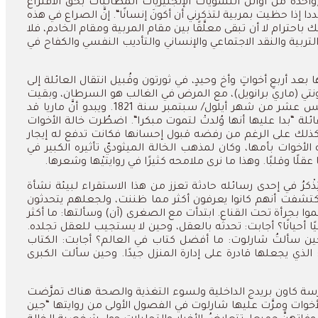
واحدة
من
أوائل
النسويات
الإنجليزيات
المطالبات
بحق
الاقتراع
دا
إذا
حظيت
بمربية
لتذكرني
أن
أكونَ
إنسانًا
“.
إنَّ
الصراع
في
هذه
يك
باحترام
لا
أن
تبقى
معلَّقًا
بين
مقام
المربية
ومقام
الخادم،
فلا
لتربية
والنقد
الاجتماعي
والإنساني
والتأديب
النفسي
والكفاح
في
ا
بعد
أربعِ
أخواتٍ
وأخ
وحيدٍ،
في
ثورتون
وقُبيل
انتقال
العائلة
إلى
نتي
(
ماري
برانويل
)
،
مع
المرض
في
الغالب
هو
السرطان،
وبقيت
مس
عشر
من
شهر
أيلول
/
سبتمبر
سنة
1821.
ويبدو
أنَّ
ماريا
قد
ائلة
“
بدا
عليها
أنها
وُلدتْ
لتموت
مبكرا
“.
اضطُرت
خالة
الأخوات
ذلك
على الرغم من
رفضه
قبول
إحسانها
فكانت
تدفع
له
إيجار
الأخوات
بأمها،
وكان
لمذهب
الخالة
الميثوديّ
تأثيره
الكبير
في
عقلًا
وقلبًا
.
وهذا
ما
نرى
ملامحه
كثيرًا
في
روايتيْها
وشعرها
.
ذْكرُ
في
إحدى
رسائله
حادثة
تعزز
من
هذا
الاستقراء
لبيئة
نشأة
كتشفت
أنهم
كانوا
يعرفون
أكثر
مما
ظننت،
ولجعلهم
يتحدثون
موا
بجرأة
تحت
القناع
.
ابتدأت
مع
الصغرى
(
آن
)
وسألتها
:
ما
أكثر
ا
أحيانًا؟
أجابت
:
تحدثه
بالعقل،
وحين
لا
يستجيب
للعقل
تجلده
.
ين
سألتُ
شارلوت
:
ما
أفضل
كتاب
في
العالم؟
أجابت
:
الكتاب
الذي
يجعلها
قادرة
على
إدارة
المنزل
جيدًا
.
وحين
سألت
الكبرى
سة
كاون
بريدج
الداخلية
ولسوء
التغذية
والصحة
هناك
تمرَّضت
أخوات
ومرَّت
عليها
شارلوت
في
الفصول
الأولى
من
روايتها
“
جين