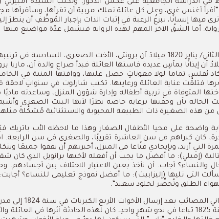
ط
في
الدراسة
الجامعية
على
عكس
الذكور
.
وتكتب
السيدة
أمبيرلي
(
:
أقرأ
أغنس
غري،
وعلى
كل
عائلة
تملك
مربية
أن
تقرأها،
وسأقرأها
مجد
رى
فيها
إنسانًا،
تبزغُ
الرغبة
في
إثبات
الذات
بإجبار
المُوظِّفِ
أن
ينظرَ
إل
واية
.
أما
الشقُ
الآخر
المهم
لهذه
الرواية
فيشمل
عدّة
مواضيع
منها
ا
الثاني
/
يناير
1820
ميلادَ
آن
برونتي،
الأخت
الصغرى،
السادسة
في
ترتيبه
ادُ
آن
إيذانًا
بمآسٍ
عديدة
قاستها
العائلة
فبدأ
صراع
والدة
آن،
ماريا
برو
اد
يُفلس
تماما
لولا
معوناتٍ
حصل
عليها،
ووافتها
المنية
في
الخا
ها
فتلقَّت
عناية
العائلة
ورعايتها.
تكتب
شارلوت
في
سنواتٍ
لاحقة
ق
ختها
المتوفاة
في
تربية
أطفاله
وإدارة
شؤون
المنزل،
وساعدته
ماديًا
ك
قت
الخالة
بآن
وحفَّتها
برعاية
خاصة
نظرًا
لأنها
البنت
الصغرى
وأشبه
من
هذه
الصغيرة
ذات
الطبيعة
المحبوبة
والاستثنائية
مُشكَّلةً
مثلها
بة
واضحة
على
محيا
الأطفال
الصغار
وهذا
ما
لاحظه
الأب
باتريك
فيَ
رة،
كان
كبراهم
في
سن
العاشرة
تقريبًا،
والصغرى
في
سن
الرابعة
.
ا
مرة
التي
أريد،
وبإيجادي
قنًاعا
في
المنزل،
أخبرتهم
أن
يقفوا
جميعًا
ويتكل
تالية
(
إميلي
):
ما
أفضل
ما
يجب
أن
أفعله
لأخيها
برانويل
الذي
كان
شقيً
ال
والنساء؟
أجاب
:
أن
نأخذ
بعين
الاعتبار
الاختلاف
بين
أجسادهم
.
وح
ألت
التي
تليها
(
إليزابيث
):
ما
أفضل
نموذج
تعليمي
للنساء؟
أجابت
:
هواء
الطلق
وتُحضِّر
لخلود
سعيد
“.
ني
المصائب
بعد
إرسال
الأخوات
الأربع
الكبريات
في
سنة
1824
إلى
مدر
ة
1825
تباعا
في
نحو
شهرٍ
واحدٍ،
كان
لهذه
الحادثة
أثرها
في
العائلة
وال