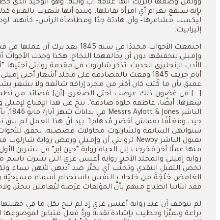
ووتمن
وصفها
باتريك
أنها
علاقة
أب
وابنه،
وهو
الوحيد
الذي
حظ
بإنه
سيقع
بغرام
أي
امرأة
يقابلها،
ويبدو
أنها
شعرت
بالغيرة
كذل
ليكسب
مشاعرها
–
وآن
هادئة
جدًا
ومطأطأة
الرأس
–
كأنهما
لوح
إليزابيث
.
اجتمعت
الأخوات
مجددًا
في
سنة
1845
بعد
ترك
آن
عملها
في
قص
وإميلي
لتحقيقها
دون
أن
يحالفهما
النجاح
.
هكذا
وجدت
الأخوات
أ
الأدب
الإنجليزي
الحديث
.
تذكر
شارلوت
في
مقدمة
روايتي
أختيها
“
أ
أيام
خريف
1845
وقعت
بالمصادفة
على
مجلد
أشعار
أختي
إميلي
عميق
بأن
ما
كُتب
كان
أكثر
من
مجرد
إراقة
شائعة
ولا
بشعر
يشب
[…]
في
غضون
ذلك
عرضت
أختي
الصغرى
[
آن
]
قصائد
من
نظم
شِعرها،
أيضًا،
عاطفة
حلوة
صادقة
‘.
نتجَ
عن
هذا
الإقناع
لإميلي
و
الناشر
Messrs Aylott & Jones
في
بدايات
شهر
أيار
/
مايو
1846
،
بأ
جيد،
ومغلّفًا
بقماش
أخضر
مُدهام
1.
بيد
أنَّ
هذا
العمل
لم
يلقَ
نج
سنواتهن
السابقة
ولشارلوت
محاولات
قصصية
.
تحقق
للأخوات
بقبول
الناشر
Newby
لروايتي
آن
وإميلي
ورفض
رواية
شارلوت
ف
منها
عملًا
آخر
فخرجت
إلى
الحياة
رواية
“
جين
إير
”
في
تشرين
الأول
رواية
إميلي
والمجلد
الأخير
رواية
أغنس
غري
التي
نشرت
باسم
م
تخص
التقبل
النقدي
وتجنُّب
أي
تحيِّز
ضد
أدبهن
لأنهن
نساء
وتك
الغامض خَلْجَةً من خلجات النفس باستخدام أسماء مسيحيّة رجولي
فقد انتابنا انطباع مبهم بأنَّ المؤلفات عرْضة ليُعاملن بتحيّز، 
لم
تتوقف
آن
عند
رواية
أغنس
غري
إذ
لم
تبح
بكل
ما
في
جَعبتها
براعة
وتميِّزًا
وحظيت
بإشادة
نقدية
وردِّ
فعل
متباين
لموضوعها
ا