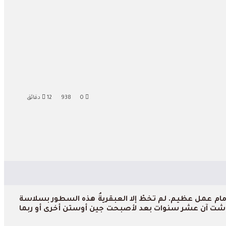
0
938
12 دقائق
مام عمل عظيم. لم تخطْ إلا العبقريةُ هذه السطور بسلاسة
و عاشت آن عشر سنوات بعد لأصبحت جين أوستن أخرى أو ربما