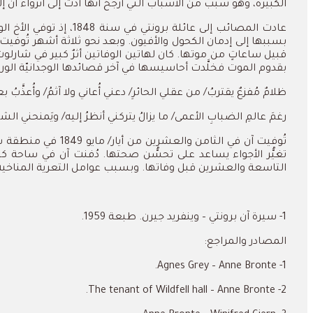
الكبيرة،
وهو
سبب
من
الأسباب
التي
أرجِّحُ
أنها
أدَّت
إلى
انزواء
آن
إل
عادت
المصائب
إلى
عائلة
برونتي
في
سنة
1848
،
إذ
توفي
الأخ
الو
بسببها
إلى
إدمان
الكحول
والأفيون
.
وبعد
نحو
ثلاثة
أشهر
تُوفيت
قبيل
ساعاتٍ
من
موتها
.
كان
لهاتين
الوفاتين
أثرٌ
كبير
في
شارلوت
بقدوم
الموت
فخلَّدت
أحاسيسها
في
آخر
قصائدها
الوجدانيّة
الور
ظلامٌ
مُفزعٌ
يقتربُ
/
من
عقلي
الحائرِ
/
دعني
أُعاني
ولا
آثمُ
/
وأُعذَّبُ
بع
رغمَ
عالمِ
الضبابِ
الأعمى
/
ما
يزالُ
يتركني
أنظرُ
إليه
/
ويَمنحني
الشج
تُوفيت
آن
في
الثامن
والعشرين
من
أيار
/
مايو
1849
في
منطقة
س
تغيُّر
الأجواء
يساعد
على
تحسُّن
صحتها
.
دُفنت
آن
في
ساحة
كن
التاسعة
والعشرين
قبل
وفاتها
.
وبسبب
عوامل
التعرية
المناخية
1-
سيرة
آن
برونتي
–
وينفريد
جيرن
.
طبعة
1959.
المصادر والمراجع:
1- Agnes Grey – Anne Bronte.
2- The tenant of Wildfell hall – Anne Bronte.