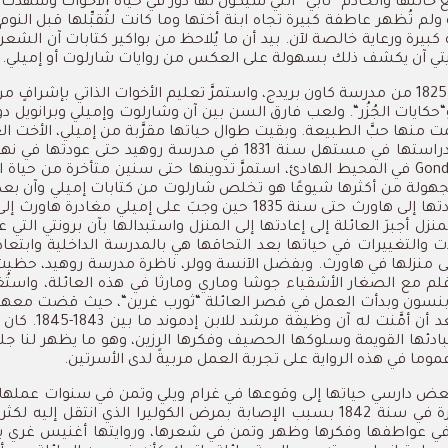
خالتها
والخادم
“
تابي
”
التي
سيكون
لها
دورٌ
في
حياة
الأخوات
وشهدت
ولم
تُظهر
عاطفة
كبيرة
تجاه
ابنة
أختها
وما
كانت
لتُقبِّلها
قبل
النوم
كبيرة
ورعاية
خالصة
لآن
.
بيد
أن
ما
يُلاحظ
من
بواكير
كتابات
آن
الشعري
تي
آن
يكشف
ذلك
بسهولة
على
ال
عكس
من
روايات
شارلوت
أو
إميلي
.
1
من
مدرسة
كاون
بريدج،
واستمرَّ
تعليم
الأخوات
الذاتي
بإشرافٍ
من
“
حكايات
الجُزُر
“.
ولعب
فارق
السن
بين
آن
وشارلوت
وإميلي
وبرانويل
دو
مت
منها
حبَّ
الطبيعة
.
وبقيت
طوال
حياتها
مقرَّبة
من
إميلي،
الأخت
ال
راستها
في
مستهل
سنة
1831
في
مدرسة
روهيد
حتى
عودتها
في
نها
في
المحيط
الهادئ،
استمرَّ
تدوينها
حتى
سنين
متأخرة
من
حياة
ا
هولة
من
أكثرها
شيوعًا
هو
تخلص
شارلوت
من
كتابات
إميلي
وآن
بعد
تها
إلى
هاورث
حتى
سنة
1835
حين
وجبَ
على
إميلي
مغادرة
هاورث
إلى
منزل
أجبرَ
العائلة
إلى
إعادتها
إلى
المنزل
واستبدالها
بآن
برونتي
التي
ع
ات
والتغييرات
في
حياتها
بعد
التحاقها
هي
بالمدرسة
الداخلية
وابتعاد
ى
منزلها
في
هاورث
.
وبفضل
الآنسة
وولر،
ناظرة
مدرسة
روهيد،
حظيت
قلم
مع
الصغار
الأشقياء
جوشا
وماري
ومارثا
في
هذه
العائلة، واستُ
بنسون
وبدأت
العمل
في
قصر
العائلة
“
ثورب
غرين
“
،
حيث
قضت
معهم
د
أن
أمَّنت
له
آن
وظيفة
مرشد
للابن
إدموند
ما
بين
1843-1845.
كان
ادئها
القويمة
وسلوكها
الحصيف
وفكرها
الرزين،
وهو
ما
يظهر
لنا
جليّ
موما
في
هذه
الرواية
على
تجربة
العمل
مربيةً
لدى
الأسرتين
.
عض
دارسي
حياتها
إلى
وقوعها
في
غرام
ويلي
وتمن
في
سنوات
عملها
ة
في
سنة
1842
بسبب
الإصابة
بمرض
الكوليرا
الذي
انتقل
إليه
لكثرة
ي
عواطفها
وفكرها
وظهر
وتمن
في
شعرها،
وروايتها
أغنيس
غري
ب