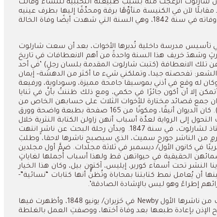
ن
شارلوت
انزعجت
منه
بسبب
طبيعته
التحبُّبية
للنساء
وقالت
مقابلًا
لآن
في
الكنيسة
متأوِّهًا
برقة
ومحدِّقًا
إليها
بطرف
عينيه
وفاته
في
سنة
1842
،
وهي
السنة
التي
شهدت
أيضًا
وفاة
الخالة
تأسيس
مدرسة
داخلية
تُديرها
الأخوات،
بعد
أن
سعت
شارلوت
رثٍ
وشهدَ
خريف
هذا
السنة
واحدةً
من
أهم
الانعطافات
في
تاريخ
ن
تلك
الانعطافة
(
كتبت
شارلوت
المقدمة
بلسان
رجلٍ
) ’
في
أحد
لشعر
:
تفحصته
جيدا،
وتملكني
شيء
ما
أكثر
من
الدهشة
–
إيمان
كان
له
وقع
في
أذني
بموسيقا
جامحة
مميزة،
وسوداوية،
ورفيعة
تمكن
إلا
أن
أكون
جائرًا
في
حكمي،
ومع
ذلك
ظننتُ
بأنَّ
في
ثنايا
ان
جمع
قصائد
مختارة
للأخوات
الثلاث
على
حسابهن
الخاص
من
“
كان
الديوان
أنيقًا،
ومكونًا
من
165
صفحة
بطبعة
واضحة
وورق
التحول
إلى
الرواية
لعدَّة
أسباب
أنهن
زاولن
الكتابة
النثرية
خلال
اذ
لشارلوت،
في
سنة
1847.
وبدأن
رحلة
البحث
عن
ناشرٍ
انتهت
مٍ
من
الناشر
جورج
سميث،
الذي
سيصبح
ناشرها
لاحقا،
وطلبَ
يبًا
في
كانون
الأول
/
ديسمبر
في
ثلاثة
مجلدات
.
ضمَّ
أول
مجلدين
مائهن
الحقيقية
في
حيواتهن
قط
ولهذا
أسباب
أُجملها
لغاياتٍ
ينا
النشر
تحت
أسماء
كورير،
إيليس،
آكتون
بيل،
وكان هذا الخيار
ن يُعامل نمط كتابتنا بمحاباة وتُظنُّ أنها كتابات “نسائية”-
جزائهم إطراءً وهو ليس بالإشادة الصادقة‘.
من
ناشرها
الأول
Newby
في
حَزيران
/
يونيو
1848
،
وأظهرت
فيها
ح
الإذن
بإعادة
طبعها
بعد
وفاة
أختها،
ووصفتِ
العمل
بالغلطة