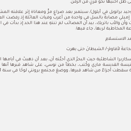
ى
ظل
أختيها
نحو
قرنٍ
من
الزمن
.
حيد
برانويل
في
أيلول
/
سبتمبر
بعد
صراعٍ
مرٍّ ومعاناة
إثر
علاقته
المش
إميلي
مصابةً
بالسل
في
واحدة
من
أغرب
وفيات
العائلة
إذ
رفضت
الع
وآن
والأب
باتريك،
بيد
أن
المصائب
لم
تنتهِ
عند
هذا
الحد
إذ
بدأت
في
ا
عة
المخاطبة
لربها،
جاء
فيها
:
د
الاستسلامِ
اعةَ
لأقاومَ
-/
الشيطانَ
حتى
يهربَ
كاربرا
الشاطئية
حيث
البحرُ
الذي
أحبَّته
آن،
بعد
أن
ذهبتْ
في
أيامها
ا
يسة
القديسة
ماري
وكُتب،
بخطأ
من
نوسي،
على
شاهد
قبرها
أنها
سقطت
أجزاءٌ
من
شاهد
قبرها،
ووضعَ
مجتمع
برونتي
لوحًا
في
سنة
2011