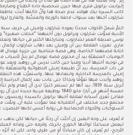
إير
“.
وما
يعنينا
هنا
في
هذه
المدة
هو
بقاء
آن
وحيدة
في
المنزل
مع
إليزابيث
برانويل
فترى
فيها
جيرن
شخصية
حادة
الطباع
وصارمة
كاتب
السيرة
نيك
هولاند
عدم
صحة
هذا
وأنَّ
خالتها
أبدت
عاطفة
شارلوت
أختها
بعد
سنوات
لاحقة
بالورعة
والمتديِّنة
.
والقارئ
لرواي
التمَّ
شملُ
الأخوات
مجددًا
بعودة
شارلوت
وإميلي
في
خريف
سنة
825
الأدبية
فدوَّنت
شارلوت
وبرانويل
دون
أختيهما
“
مجلات
صغيرة
”
و
نوسي
صديقة
العمر
لشارلوت،
وشاركتها
الكثير
في
حياتها
وتعل
ماري
.
تعززت
العلاقة
بين
آن
وإميلي
بعد
ذهاب
شارلوت
لإكمال
د
كتابة
قصتهما
الخاصة،
وهي
قصة
متنامية
عن
جزيرة
غوندال
Gondal
اليوميات
المتبقيّة
بيد
أن
محتوى
قصة
غوندال
لم
ينجُ
لأسباب
مج
في
توجيه
أختيها
أدبيا
وفنيا
حين
كانت
تدرس
في
روهيد
وبعد
عود
في
ذات
المدرسة،
بيد
أنَّ
طبيعة
إميلي
الانطوائية
والمتعلَّقة
بال
إميلي
بالمدرسة
الداخلية
وابتعادها
عنها،
واستمرَّت
هذه
التنقل
روهيد
وأبدت
فيها
تفوِّقًا
ونجاحًا
حتى
عادت
بعد
إكمال
الدراسة
إل
أبريل
سنة
1839
،
بيد
أنها
لم
تستمر
كثيرًا
لدى
آل
إنغام
ولم
تتأ
خمسة
أشهرٍ
في
أيار
/
مايو
1840
بوظيفة
مربية
جديدة
لدى
آل
رو
مفاجئ
تُعزى
أسبابه
لعلاقة
أخيها
برانويل
بالسيدة
روبنسون
بع
مجتمع
جديد
مختلف
في
أخلاقياته
عما
تعوَّدت
عليه
آن،
ونمَّت
مب
السلوكيات
والأجواء
الاجتماعية
في
رواية
أغنس
لكنها
اقتصرت
ع
لا
يُعرف
على
وجه
اليقين
إن
أحبَّت
آن
رجلًا
في
حياتها
لكن
يذهب
ب
ليعمل
مساعدًا
لوالدها
الخوري
باتريك
ولازمه
حتى
وفاته
المبكر
الأرجح
–
لم
يُعرف
إن
كان
متبادلًا
أو
من
طرفٍ
واحد،
لكن
له
أثرُه
ف