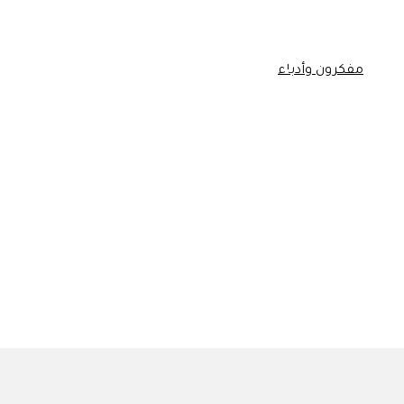
راءات
مفكرون وأدباء
حوارات
شِعر
قصة قصيرة
مقالات
قصائد
قصص مترجمة