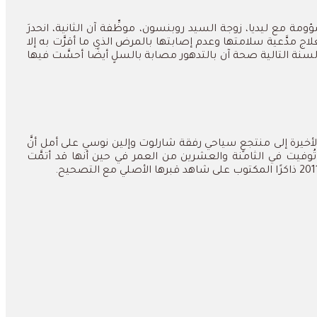
ؤومة
مع
ليديا،
زوجة
السيد
روبنسون،
موظِّفة
آن
الثانية،
انحدرَ
لاج
مدَّعية
سلامتها
وعدم
إصابتها
بالمرض
الذي
ما
أقرَّت
به
إلا
لسنة
التالية
صحة
آن
بالتدهور
مصابة
بالسلٍ
أيضًا
أحسَّت
فيها
لأخيرة
إلى
منتجعٍ
سياحي
رفقة
شارلوت
وإلين
نوسي
على
أمل
أنَّ
تُوفيت
في
الثامنة
والعشرين
من
العمر
في
حين
أنها
قد
أتمَّت
ذاكرًا
المكتوب
على
شاهد
قبرها
الأصلي
مع
التصحيح
.